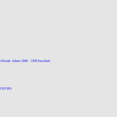
ă fluviale. Salariu 2600 – 3100 Euro/lună.
15€/ORA