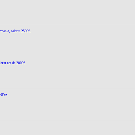
rmania, salariu 2500€.
lariu net de 2000€.
ANDA