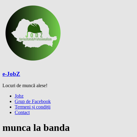
Skip
to
content
e-JobZ
Locuri de muncă alese!
Meniu
Jobz
Grup de Facebook
Termeni și condiții
Contact
munca la banda