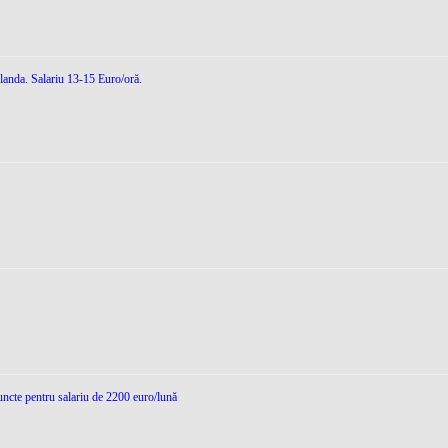
landa. Salariu 13-15 Euro/oră.
runcte pentru salariu de 2200 euro/lună