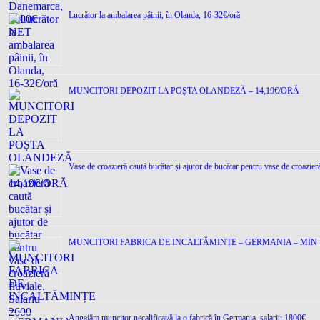
Lucrător la ambalarea pâinii, în Olanda, 16-32€/oră
MUNCITORI DEPOZIT LA POȘTA OLANDEZĂ – 14,19€/ORĂ
Vase de croazieră caută bucătar și ajutor de bucătar pentru vase de croazier
MUNCITORI FABRICA DE INCALTĂMINȚE – GERMANIA – MIN 
Angajăm muncitor necalificat/ă la o fabrică în Germania, salariu 1800€