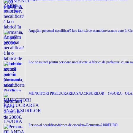
Angajăm personal necalificat/ă la o fabrică de asamblare scaune auto în Ge
Loc de muncǎ pentru persoane necalificate la fabrica de parfumuri cu un sa
MUNCITORI PRELUCRAREA SNACKSURILOR – 17€/ORA – OL
Person-al necalificat-fabrica de ciocolata-Germania-2100EURO