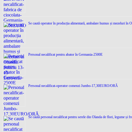
Se caută operator în producția alimentară, ambalare humus și mezeluri în O
Personal necalificat pentru abator în Germania-2500E
Personal necalificat-operator comenzi Jumbo-17,30EURO/ORĂ
Se caută personal necalificat pentru serele din Olanda de flori, legume și f