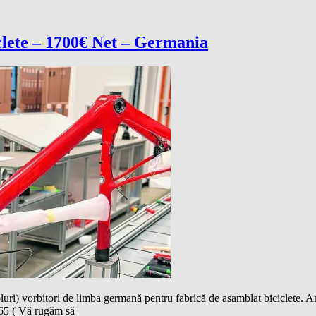
iclete – 1700€ Net – Germania
ri) vorbitori de limba germană pentru fabrică de asamblat biciclete. An
265 ( Vă rugăm să