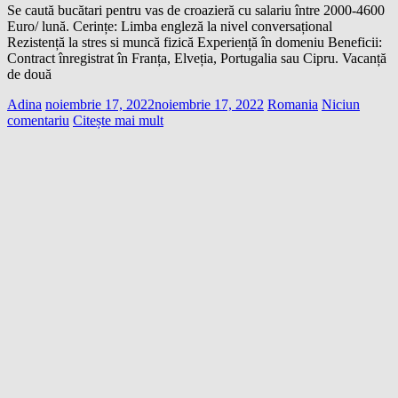
Se caută bucătari pentru vas de croazieră cu salariu între 2000-4600
Euro/ lună. Cerințe: Limba engleză la nivel conversațional
Rezistență la stres si muncă fizică Experiență în domeniu Beneficii:
Contract înregistrat în Franța, Elveția, Portugalia sau Cipru. Vacanță
de două
Adina
noiembrie 17, 2022
noiembrie 17, 2022
Romania
Niciun
comentariu
Citește mai mult