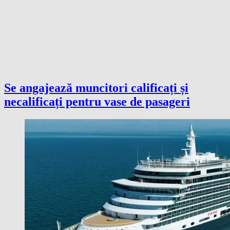
Se angajează muncitori calificați și
necalificați pentru vase de pasageri