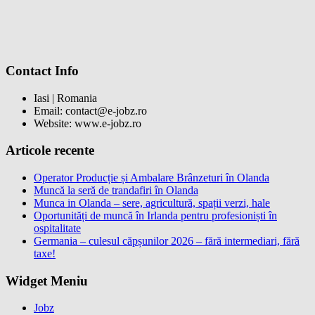
Contact Info
Iasi | Romania
Email: contact@e-jobz.ro
Website: www.e-jobz.ro
Articole recente
Operator Producție și Ambalare Brânzeturi în Olanda
Muncă la seră de trandafiri în Olanda
Munca in Olanda – sere, agricultură, spații verzi, hale
Oportunități de muncă în Irlanda pentru profesioniști în
ospitalitate
Germania – culesul căpșunilor 2026 – fără intermediari, fără
taxe!
Widget Meniu
Jobz