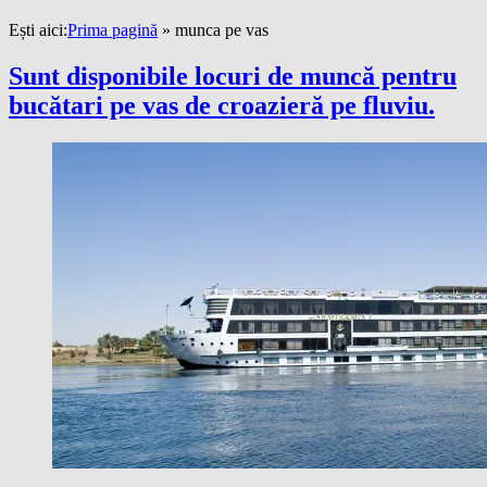
Ești aici:
Prima pagină
»
munca pe vas
Sunt disponibile locuri de muncă pentru
bucătari pe vas de croazieră pe fluviu.