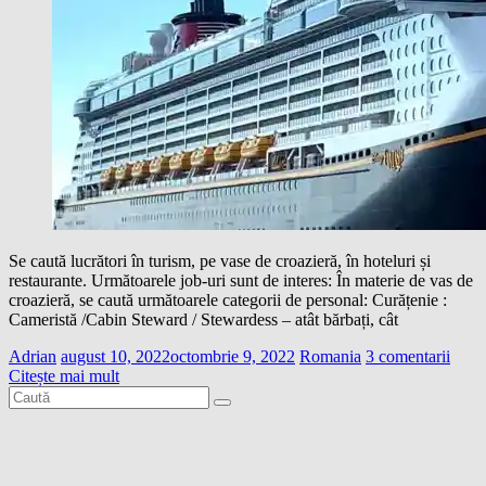
Se caută lucrători în turism, pe vase de croazieră, în hoteluri și
restaurante. Următoarele job-uri sunt de interes: În materie de vas de
croazieră, se caută următoarele categorii de personal: Curățenie :
Cameristă /Cabin Steward / Stewardess – atât bărbați, cât
Adrian
august 10, 2022
octombrie 9, 2022
Romania
3 comentarii
Citește mai mult