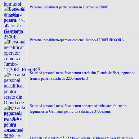
Personal necalificat pentru abator în Germania-2500E
Personal necalificat-operator comenzi Jumbo-17,30EURO/ORĂ
Se caută personal necalificat pentru serele din Olanda de flori, legume și
fruncte pentru salariu de 2200 euro/lună
Se caută personal necalificat pentru sortarea și ambalarea fructelor-
legumelor in Germania pentru un salariu de 3400€/lună
LOCURI DE MUNCĂ | AMBALATOR | GERMANIA REGIUNEA