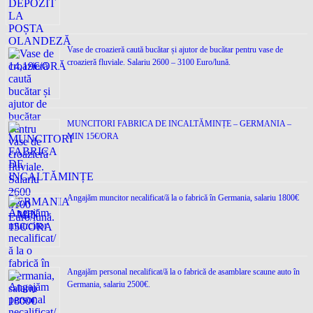
Vase de croazieră caută bucătar și ajutor de bucătar pentru vase de
croazieră fluviale. Salariu 2600 – 3100 Euro/lună.
MUNCITORI FABRICA DE INCALTĂMINȚE – GERMANIA –
MIN 15€/ORA
Angajăm muncitor necalificat/ă la o fabrică în Germania, salariu 1800€
Angajăm personal necalificat/ă la o fabrică de asamblare scaune auto în
Germania, salariu 2500€.