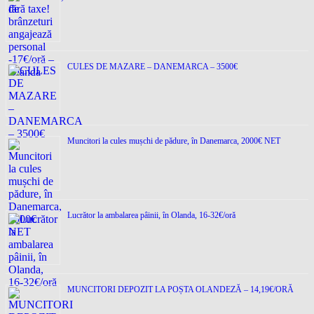
CULES DE MAZARE – DANEMARCA – 3500€
Muncitori la cules mușchi de pădure, în Danemarca, 2000€ NET
Lucrător la ambalarea pâinii, în Olanda, 16-32€/oră
MUNCITORI DEPOZIT LA POȘTA OLANDEZĂ – 14,19€/ORĂ