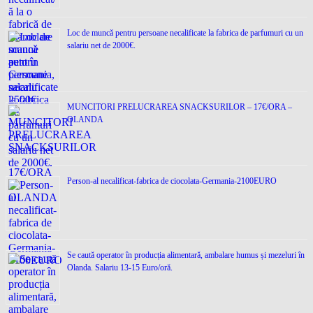
Loc de muncǎ pentru persoane necalificate la fabrica de parfumuri cu un
salariu net de 2000€.
MUNCITORI PRELUCRAREA SNACKSURILOR – 17€/ORA –
OLANDA
Person-al necalificat-fabrica de ciocolata-Germania-2100EURO
Se caută operator în producția alimentară, ambalare humus și mezeluri în
Olanda. Salariu 13-15 Euro/oră.