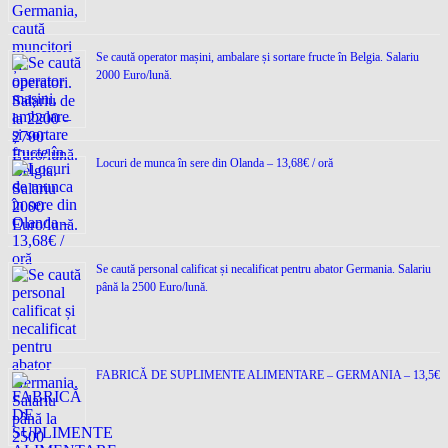
Se caută operator mașini, ambalare și sortare fructe în Belgia. Salariu
2000 Euro/lună.
Locuri de munca în sere din Olanda – 13,68€ / oră
Se caută personal calificat și necalificat pentru abator Germania. Salariu
până la 2500 Euro/lună.
FABRICĂ DE SUPLIMENTE ALIMENTARE – GERMANIA – 13,5€