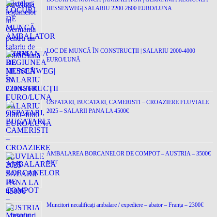
HESSENWEG| SALARIU 2200-2600 EURO/LUNA
LOC DE MUNCĂ ÎN CONSTRUCŢII | SALARIU 2000-4000
EURO/LUNĂ
OSPATARI, BUCATARI, CAMERISTI – CROAZIERE FLUVIALE
2025 – SALARII PANA LA 4500€
AMBALAREA BORCANELOR DE COMPOT – AUSTRIA – 3500€
NET
Muncitori necalificați ambalare / expediere – abator – Franța – 2300€