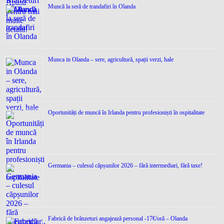
Muncă la seră de trandafiri în Olanda
Munca in Olanda – sere, agricultură, spații verzi, hale
Oportunități de muncă în Irlanda pentru profesioniști în ospitalitate
Germania – culesul căpșunilor 2026 – fără intermediari, fără taxe!
Fabrică de brânzeturi angajează personal -17€/oră – Olanda