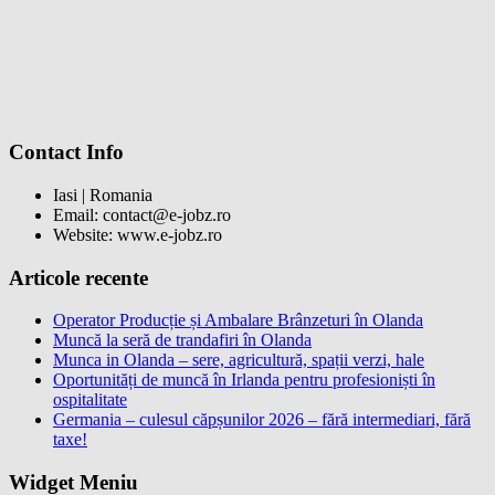
Contact Info
Iasi | Romania
Email: contact@e-jobz.ro
Website: www.e-jobz.ro
Articole recente
Operator Producție și Ambalare Brânzeturi în Olanda
Muncă la seră de trandafiri în Olanda
Munca in Olanda – sere, agricultură, spații verzi, hale
Oportunități de muncă în Irlanda pentru profesioniști în
ospitalitate
Germania – culesul căpșunilor 2026 – fără intermediari, fără
taxe!
Widget Meniu