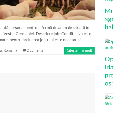
Mu
agr
ha
ută personal pentru o fermă de animale situată în
 Vestul Germaniei. Descriere job: Condiții: Nu este
mare, pentru preluarea job-ului este necesar să
a
,
Romania
2 comentarii
Citește mai mult
Op
Ir
pro
osp