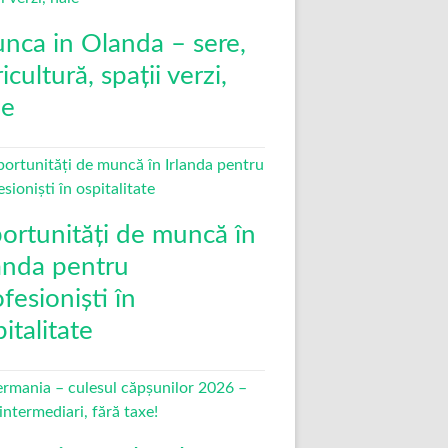
nca in Olanda – sere,
icultură, spații verzi,
le
ortunități de muncă în
landa pentru
fesioniști în
italitate