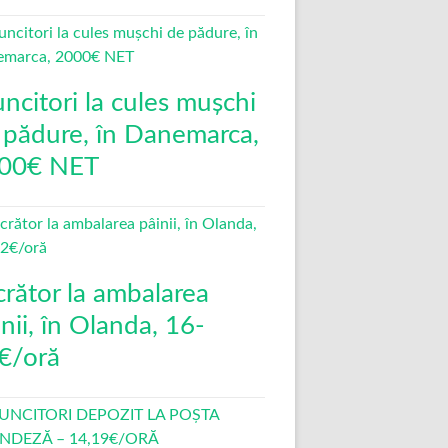
ncitori la cules mușchi
 pădure, în Danemarca,
00€ NET
crător la ambalarea
nii, în Olanda, 16-
€/oră