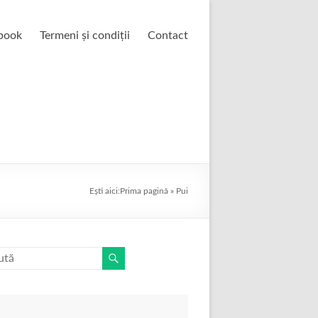
book
Termeni și condiții
Contact
Ești aici:
Prima pagină
»
Pui