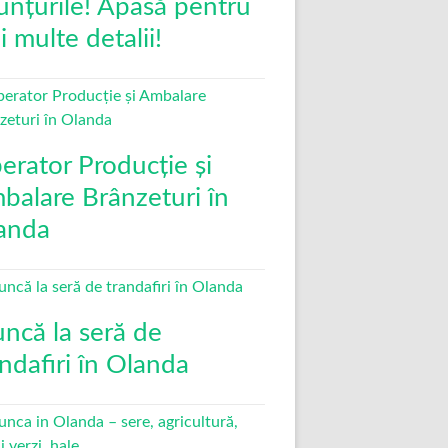
unțurile! Apasă pentru
 multe detalii!
erator Producție și
balare Brânzeturi în
anda
ncă la seră de
andafiri în Olanda