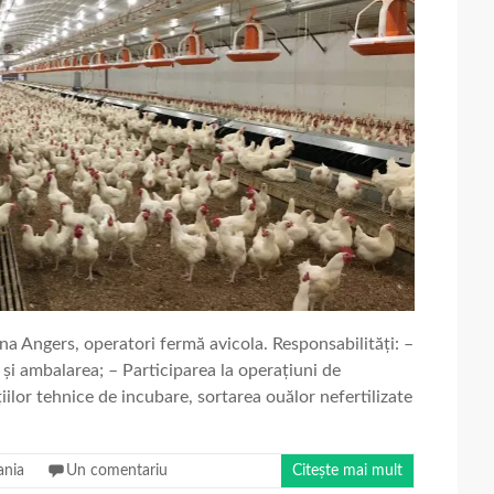
na Angers, operatori fermă avicola. Responsabilități: –
r și ambalarea; – Participarea la operațiuni de
iilor tehnice de incubare, sortarea ouălor nefertilizate
nia
Un comentariu
Citește mai mult