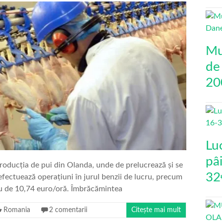
Mu
de
20
Lu
pâi
roducția de pui din Olanda, unde de prelucrează și se
32
 efectuează operațiuni în jurul benzii de lucru, precum
riu de 10,74 euro/oră. Îmbrăcămintea
Romania
2 comentarii
Citește mai mult