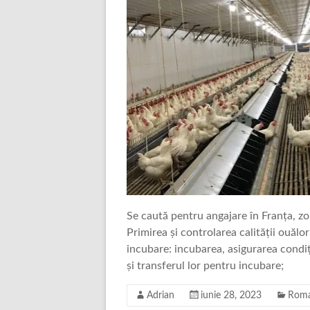
Se caută pentru angajare în Franța, zo
Primirea și controlarea calității ouălo
incubare: incubarea, asigurarea condiț
și transferul lor pentru incubare;
Adrian
iunie 28, 2023
Roma