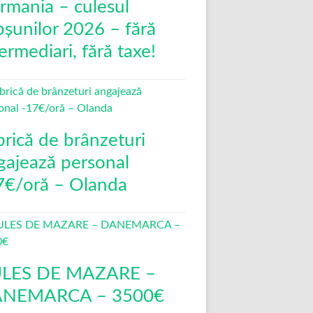
rmania – culesul
pșunilor 2026 – fără
ermediari, fără taxe!
brică de brânzeturi
gajează personal
7€/oră – Olanda
LES DE MAZARE –
NEMARCA – 3500€