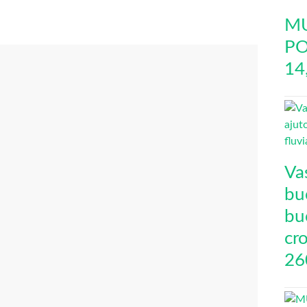
MU
PO
14
Va
buc
bu
cro
26