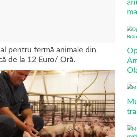
an
mai
al pentru fermă animale din
Op
că de la 12 Euro/ Oră.
Am
Ol
Mu
tr