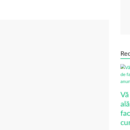
Rec
Vă
ală
fa
cu