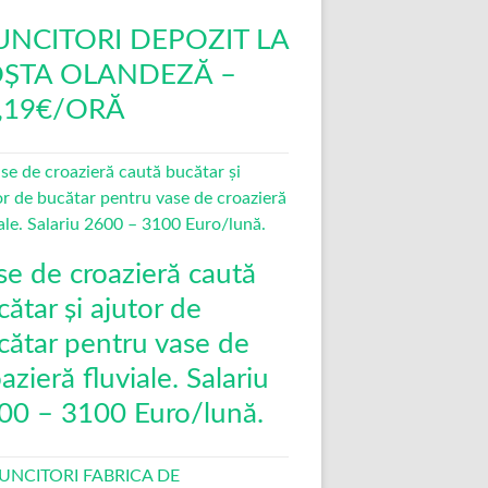
NCITORI DEPOZIT LA
ȘTA OLANDEZĂ –
,19€/ORĂ
se de croazieră caută
ătar și ajutor de
cătar pentru vase de
azieră fluviale. Salariu
00 – 3100 Euro/lună.