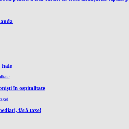
Olanda
, hale
iști în ospitalitate
ediari, fără taxe!