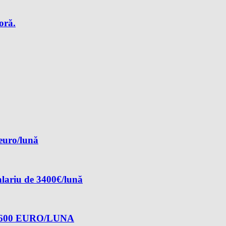
oră.
 euro/lună
alariu de 3400€/lună
600 EURO/LUNA