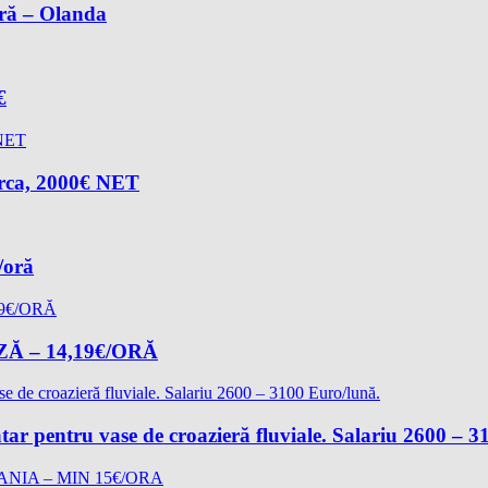
oră – Olanda
€
arca, 2000€ NET
/oră
 – 14,19€/ORĂ
ătar pentru vase de croazieră fluviale. Salariu 2600 – 