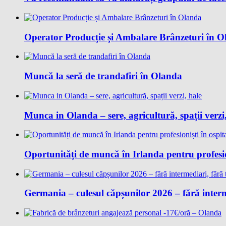
Operator Producție și Ambalare Brânzeturi în 
Muncă la seră de trandafiri în Olanda
Munca in Olanda – sere, agricultură, spații verzi
Oportunități de muncă în Irlanda pentru profesion
Germania – culesul căpșunilor 2026 – fără interm