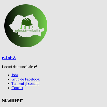
Skip
to
content
e-JobZ
Locuri de muncă alese!
Meniu
Jobz
Grup de Facebook
Termeni și condiții
Contact
scaner