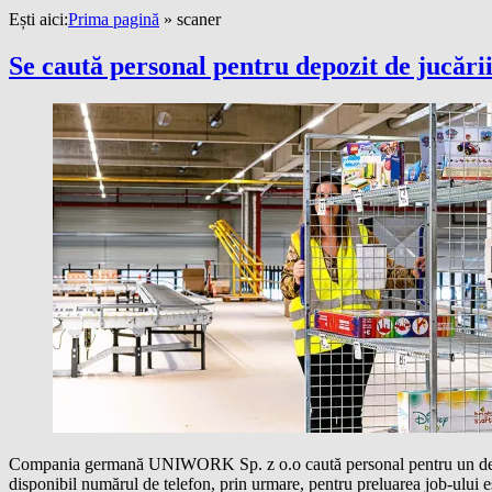
Ești aici:
Prima pagină
»
scaner
Se caută personal pentru depozit de jucării
Compania germană UNIWORK Sp. z o.o caută personal pentru un depozi
disponibil numărul de telefon, prin urmare, pentru preluarea job-ului e