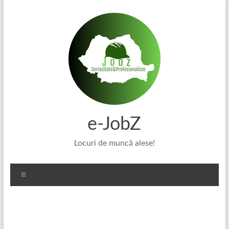
Skip
to
content
e-JobZ
Locuri de muncă alese!
Meniu