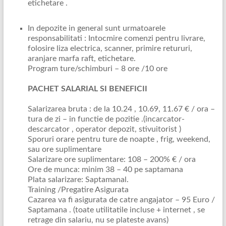
etichetare .
In depozite in general sunt urmatoarele
responsabilitati : Intocmire comenzi pentru livrare,
folosire liza electrica, scanner, primire retururi,
aranjare marfa raft, etichetare.
Program ture/schimburi – 8 ore /10 ore
PACHET SALARIAL SI BENEFICII
Salarizarea bruta : de la 10.24 , 10.69, 11.67 € / ora –
tura de zi – in functie de pozitie .(incarcator-
descarcator , operator depozit, stivuitorist )
Sporuri orare pentru ture de noapte , frig, weekend,
sau ore suplimentare
Salarizare ore suplimentare: 108 – 200% € / ora
Ore de munca: minim 38 – 40 pe saptamana
Plata salarizare: Saptamanal.
Training /Pregatire Asigurata
Cazarea va fi asigurata de catre angajator – 95 Euro /
Saptamana . (toate utilitatile incluse + internet , se
retrage din salariu, nu se plateste avans)