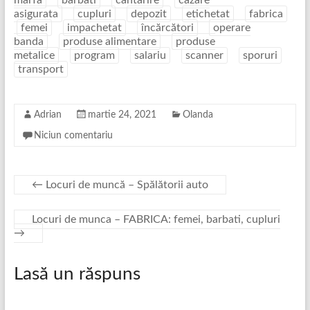
marfa
barbati
cantarire
cazare
asigurata
cupluri
depozit
etichetat
fabrica
femei
impachetat
încărcători
operare
banda
produse alimentare
produse
metalice
program
salariu
scanner
sporuri
transport
Adrian
martie 24, 2021
Olanda
Niciun comentariu
←
Locuri de muncă – Spălătorii auto
Locuri de munca – FABRICA: femei, barbati, cupluri
→
Lasă un răspuns