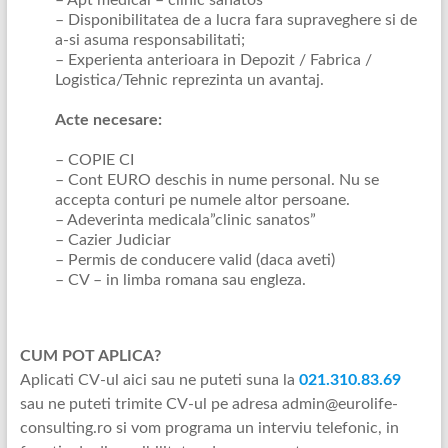
– Apt medical – clinic sanatos
– Disponibilitatea de a lucra fara supraveghere si de
a-si asuma responsabilitati;
– Experienta anterioara in Depozit / Fabrica /
Logistica/Tehnic reprezinta un avantaj.
Acte necesare:
– COPIE CI
– Cont EURO deschis in nume personal. Nu se
accepta conturi pe numele altor persoane.
– Adeverinta medicala”clinic sanatos”
– Cazier Judiciar
– Permis de conducere valid (daca aveti)
– CV – in limba romana sau engleza.
CUM POT APLICA?
Aplicati CV-ul aici sau ne puteti suna la
021.310.83.69
sau ne puteti trimite CV-ul pe adresa admin@eurolife-
consulting.ro si vom programa un interviu telefonic, in