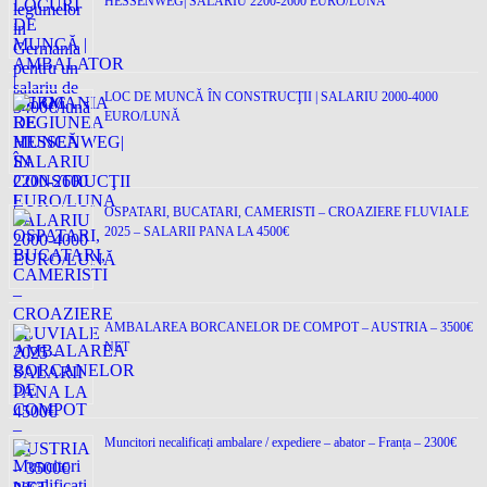
HESSENWEG| SALARIU 2200-2600 EURO/LUNA
LOC DE MUNCĂ ÎN CONSTRUCŢII | SALARIU 2000-4000
EURO/LUNĂ
OSPATARI, BUCATARI, CAMERISTI – CROAZIERE FLUVIALE
2025 – SALARII PANA LA 4500€
AMBALAREA BORCANELOR DE COMPOT – AUSTRIA – 3500€
NET
Muncitori necalificați ambalare / expediere – abator – Franța – 2300€