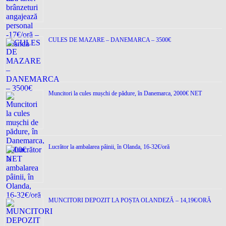
CULES DE MAZARE – DANEMARCA – 3500€
Muncitori la cules mușchi de pădure, în Danemarca, 2000€ NET
Lucrător la ambalarea pâinii, în Olanda, 16-32€/oră
MUNCITORI DEPOZIT LA POȘTA OLANDEZĂ – 14,19€/ORĂ