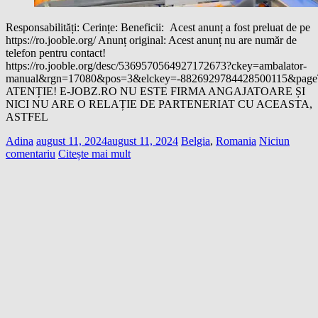
Responsabilități: Cerințe: Beneficii: Acest anunț a fost preluat de pe
https://ro.jooble.org/ Anunț original: Acest anunț nu are număr de
telefon pentru contact!
https://ro.jooble.org/desc/5369570564927172673?ckey=ambalator-
manual&rgn=17080&pos=3&elckey=-8826929784428500115&page
ATENȚIE! E-JOBZ.RO NU ESTE FIRMA ANGAJATOARE ȘI
NICI NU ARE O RELAȚIE DE PARTENERIAT CU ACEASTA,
ASTFEL
Adina
august 11, 2024
august 11, 2024
Belgia
,
Romania
Niciun
comentariu
Citește mai mult