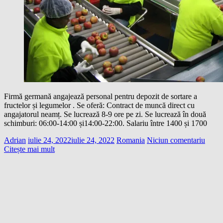
Firmă germană angajează personal pentru depozit de sortare a
fructelor și legumelor . Se oferă: Contract de muncă direct cu
angajatorul neamț. Se lucrează 8-9 ore pe zi. Se lucrează în două
schimburi: 06:00-14:00 și14:00-22:00. Salariu între 1400 și 1700
Adrian
iulie 24, 2022
iulie 24, 2022
Romania
Niciun comentariu
Citește mai mult