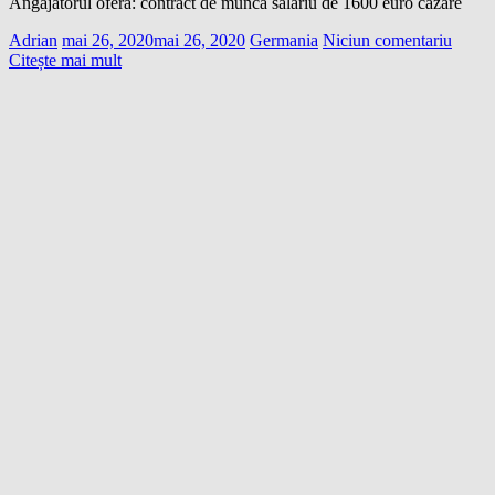
Angajatorul ofera: contract de munca salariu de 1600 euro cazare
Adrian
mai 26, 2020
mai 26, 2020
Germania
Niciun comentariu
Citește mai mult