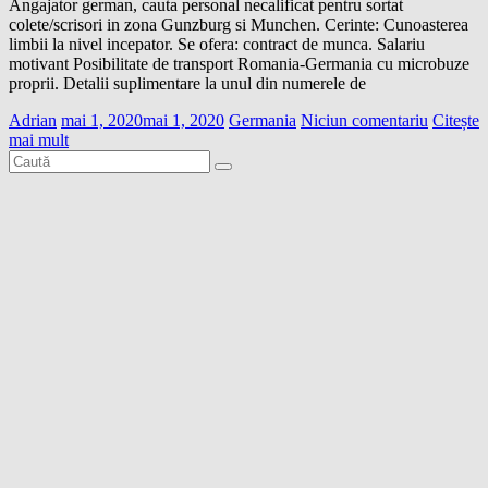
Angajator german, cauta personal necalificat pentru sortat
colete/scrisori in zona Gunzburg si Munchen. Cerinte: Cunoasterea
limbii la nivel incepator. Se ofera: contract de munca. Salariu
motivant Posibilitate de transport Romania-Germania cu microbuze
proprii. Detalii suplimentare la unul din numerele de
Adrian
mai 1, 2020
mai 1, 2020
Germania
Niciun comentariu
Citește
mai mult