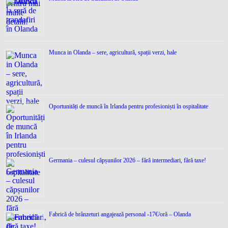
Munca in Olanda – sere, agricultură, spații verzi, hale
Oportunități de muncă în Irlanda pentru profesioniști în ospitalitate
Germania – culesul căpșunilor 2026 – fără intermediari, fără taxe!
Fabrică de brânzeturi angajează personal -17€/oră – Olanda