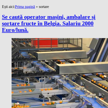
Ești aici:
Prima pagină
»
sortare
Se caută operator mașini, ambalare și
sortare fructe în Belgia. Salariu 2000
Euro/lună.