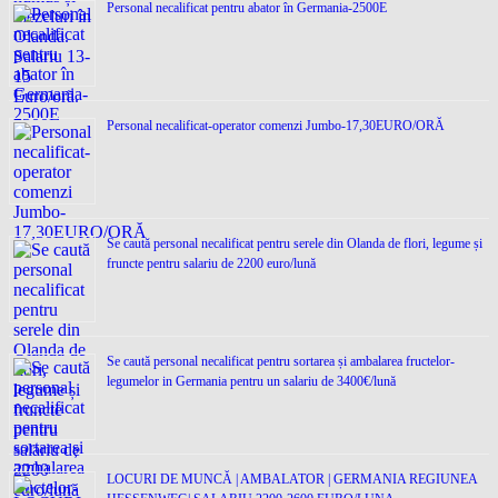
Personal necalificat pentru abator în Germania-2500E
Personal necalificat-operator comenzi Jumbo-17,30EURO/ORĂ
Se caută personal necalificat pentru serele din Olanda de flori, legume și
fruncte pentru salariu de 2200 euro/lună
Se caută personal necalificat pentru sortarea și ambalarea fructelor-
legumelor in Germania pentru un salariu de 3400€/lună
LOCURI DE MUNCĂ | AMBALATOR | GERMANIA REGIUNEA