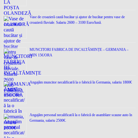
Vase de croazieră caută bucătar și ajutor de bucătar pentru vase de
croazieră fluviale. Salariu 2600 – 3100 Euro/lună.
MUNCITORI FABRICA DE INCALTĂMINȚE – GERMANIA –
MIN 15€/ORA
Angajăm muncitor necalificat/ă la o fabrică în Germania, salariu 1800€
Angajăm personal necalificat/ă la o fabrică de asamblare scaune auto în
Germania, salariu 2500€.