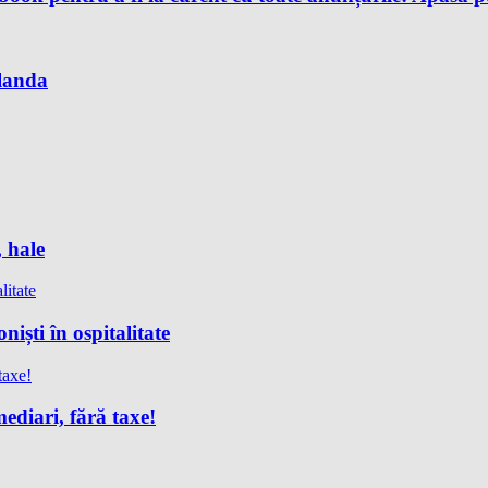
Olanda
, hale
iști în ospitalitate
ediari, fără taxe!