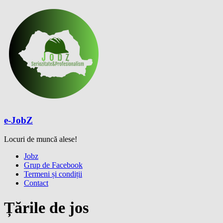
Skip
to
content
e-JobZ
Locuri de muncă alese!
Meniu
Jobz
Grup de Facebook
Termeni și condiții
Contact
Țările de jos