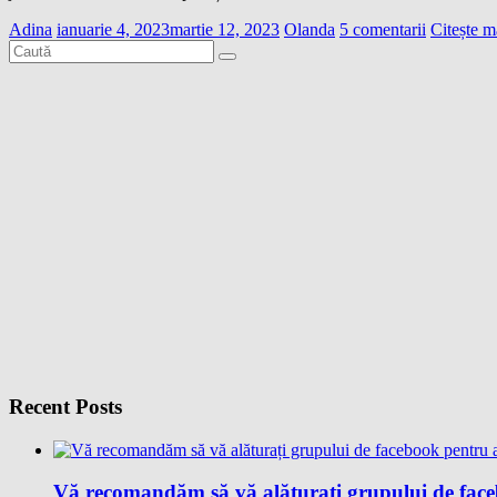
Adina
ianuarie 4, 2023
martie 12, 2023
Olanda
5 comentarii
Citește m
Recent Posts
Vă recomandăm să vă alăturați grupului de facebo