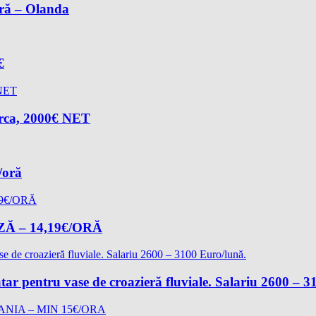
oră – Olanda
€
arca, 2000€ NET
/oră
 – 14,19€/ORĂ
ătar pentru vase de croazieră fluviale. Salariu 2600 – 