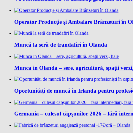
Operator Producție și Ambalare Brânzeturi în 
Muncă la seră de trandafiri în Olanda
Munca in Olanda – sere, agricultură, spații verzi
Oportunități de muncă în Irlanda pentru profesion
Germania – culesul căpșunilor 2026 – fără interm