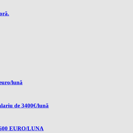
oră.
 euro/lună
alariu de 3400€/lună
600 EURO/LUNA