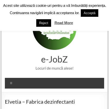
Skip
Acest site utilizează cookie-uri pentru a vă îmbunătăți experiența.
to
content
Continuarea navigării implică acceptarea lor.
Acceptă
Read More
Reject
e-JobZ
Locuri de muncă alese!
Meniu
Elvetia – Fabrica dezinfectanti