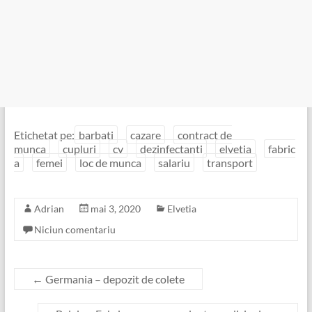
Etichetat pe:
barbati
cazare
contract de
munca
cupluri
cv
dezinfectanti
elvetia
fabric
a
femei
loc de munca
salariu
transport
Adrian
mai 3, 2020
Elvetia
Niciun comentariu
←
Germania – depozit de colete