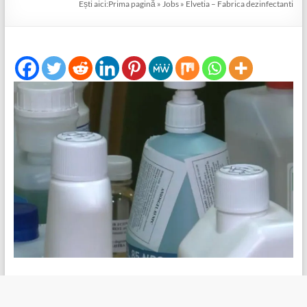
Ești aici:
Prima pagină
»
Jobs
»
Elvetia – Fabrica dezinfectanti