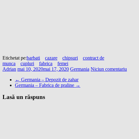
Etichetat pe:
barbati
cazare
chipsuri
contract de
munca
cupluri
fabrica
femei
Adrian
mai 10, 2020
mai 17, 2020
Germania
Niciun comentariu
←
Germania – Depozit de zahar
Germania – Fabrica de praline
→
Lasă un răspuns