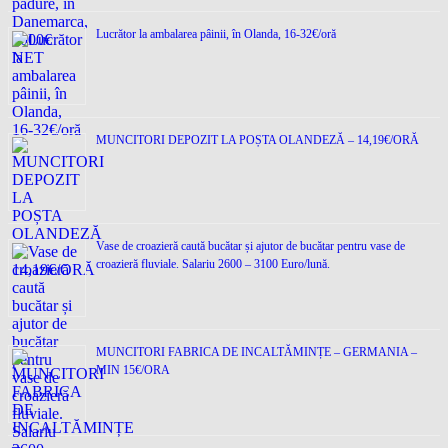
Lucrător la ambalarea pâinii, în Olanda, 16-32€/oră
MUNCITORI DEPOZIT LA POȘTA OLANDEZĂ – 14,19€/ORĂ
Vase de croazieră caută bucătar și ajutor de bucătar pentru vase de
croazieră fluviale. Salariu 2600 – 3100 Euro/lună.
MUNCITORI FABRICA DE INCALTĂMINȚE – GERMANIA –
MIN 15€/ORA