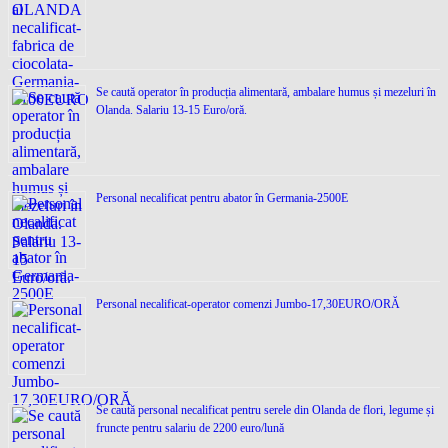
Se caută operator în producția alimentară, ambalare humus și mezeluri în
Olanda. Salariu 13-15 Euro/oră.
Personal necalificat pentru abator în Germania-2500E
Personal necalificat-operator comenzi Jumbo-17,30EURO/ORĂ
Se caută personal necalificat pentru serele din Olanda de flori, legume și
fruncte pentru salariu de 2200 euro/lună