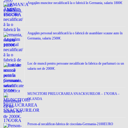
Angajăm muncitor necalificat/ă la o fabrică în Germania, salariu 1800€
Angajăm personal necalificat/ă la o fabrică de asamblare scaune auto în
Germania, salariu 2500€.
Loc de muncǎ pentru persoane necalificate la fabrica de parfumuri cu un
salariu net de 2000€.
MUNCITORI PRELUCRAREA SNACKSURILOR – 17€/ORA –
OLANDA
Person-al necalificat-fabrica de ciocolata-Germania-2100EURO