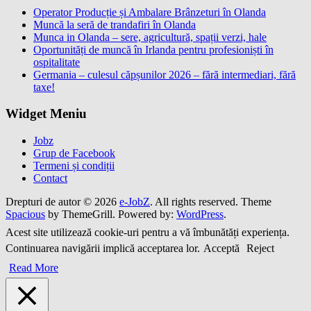
Operator Producție și Ambalare Brânzeturi în Olanda
Muncă la seră de trandafiri în Olanda
Munca in Olanda – sere, agricultură, spații verzi, hale
Oportunități de muncă în Irlanda pentru profesioniști în
ospitalitate
Germania – culesul căpșunilor 2026 – fără intermediari, fără
taxe!
Widget Meniu
Jobz
Grup de Facebook
Termeni și condiții
Contact
Drepturi de autor © 2026
e-JobZ
. All rights reserved. Theme
Spacious
by ThemeGrill. Powered by:
WordPress
.
Acest site utilizează cookie-uri pentru a vă îmbunătăți experiența.
Continuarea navigării implică acceptarea lor.
Acceptă
Reject
Read More