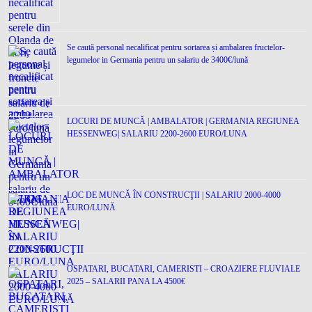
Se caută personal necalificat pentru sortarea și ambalarea fructelor-
legumelor in Germania pentru un salariu de 3400€/lună
LOCURI DE MUNCĂ | AMBALATOR | GERMANIA REGIUNEA
HESSENWEG| SALARIU 2200-2600 EURO/LUNA
LOC DE MUNCĂ ÎN CONSTRUCŢII | SALARIU 2000-4000
EURO/LUNĂ
OSPATARI, BUCATARI, CAMERISTI – CROAZIERE FLUVIALE
2025 – SALARII PANA LA 4500€