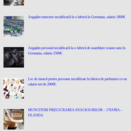
Angajăm muncitor necalificat/ă la o fabrică în Germania, salariu 1800€
Angajăm personal necalificat/ă la o fabrică de asamblare scaune auto în
Germania, salariu 2500€.
Loc de muncǎ pentru persoane necalificate la fabrica de parfumuri cu un
salariu net de 2000€.
MUNCITORI PRELUCRAREA SNACKSURILOR – 17€/ORA –
OLANDA