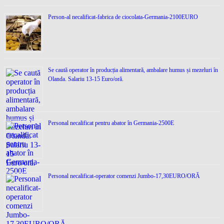
Person-al necalificat-fabrica de ciocolata-Germania-2100EURO
Se caută operator în producția alimentară, ambalare humus și mezeluri în
Olanda. Salariu 13-15 Euro/oră.
Personal necalificat pentru abator în Germania-2500E
Personal necalificat-operator comenzi Jumbo-17,30EURO/ORĂ