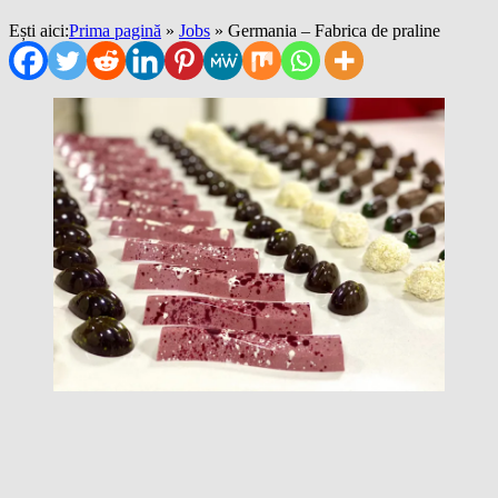
Ești aici:
Prima pagină
»
Jobs
»
Germania – Fabrica de praline