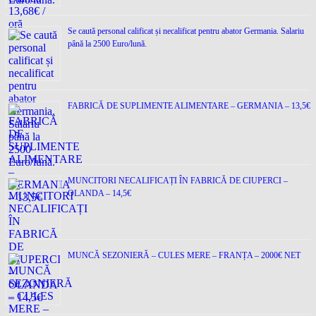
Se caută personal calificat și necalificat pentru abator Germania. Salariu
până la 2500 Euro/lună.
FABRICĂ DE SUPLIMENTE ALIMENTARE – GERMANIA – 13,5€
MUNCITORI NECALIFICAȚI ÎN FABRICĂ DE CIUPERCI –
OLANDA – 14,5€
MUNCĂ SEZONIERĂ – CULES MERE – FRANȚA – 2000€ NET