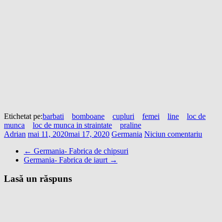
Etichetat pe:
barbati
bomboane
cupluri
femei
line
loc de
munca
loc de munca in straintate
praline
Adrian
mai 11, 2020
mai 17, 2020
Germania
Niciun comentariu
←
Germania- Fabrica de chipsuri
Germania- Fabrica de iaurt
→
Lasă un răspuns