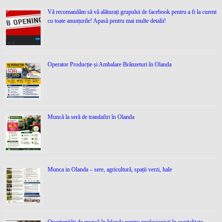
Vă recomandăm să vă alăturați grupului de facebook pentru a fi la curent
cu toate anunțurile! Apasă pentru mai multe detalii!
Operator Producție și Ambalare Brânzeturi în Olanda
Muncă la seră de trandafiri în Olanda
Munca in Olanda – sere, agricultură, spații verzi, hale
Oportunități de muncă în Irlanda pentru profesioniști în ospitalitate