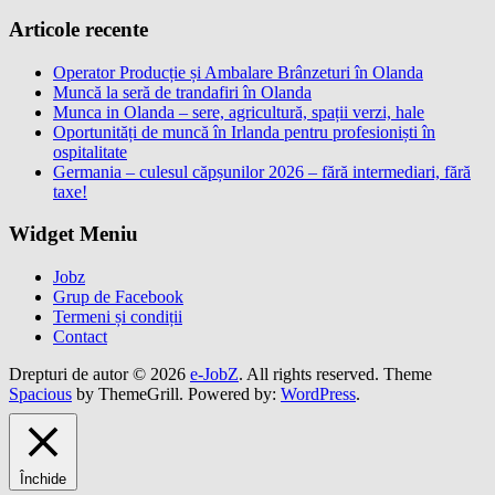
Articole recente
Operator Producție și Ambalare Brânzeturi în Olanda
Muncă la seră de trandafiri în Olanda
Munca in Olanda – sere, agricultură, spații verzi, hale
Oportunități de muncă în Irlanda pentru profesioniști în
ospitalitate
Germania – culesul căpșunilor 2026 – fără intermediari, fără
taxe!
Widget Meniu
Jobz
Grup de Facebook
Termeni și condiții
Contact
Drepturi de autor © 2026
e-JobZ
. All rights reserved. Theme
Spacious
by ThemeGrill. Powered by:
WordPress
.
Închide