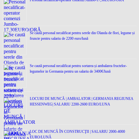
Personal necalificat-operator comenzi Jumbo-17,30EURO/ORĂ
Se caută personal necalificat pentru serele din Olanda de flori, legume și
fruncte pentru salariu de 2200 euro/lună
Se caută personal necalificat pentru sortarea și ambalarea fructelor-
legumelor in Germania pentru un salariu de 3400€/lună
LOCURI DE MUNCĂ | AMBALATOR | GERMANIA REGIUNEA
HESSENWEG| SALARIU 2200-2600 EURO/LUNA
LOC DE MUNCĂ ÎN CONSTRUCŢII | SALARIU 2000-4000
EURO/LUNĂ