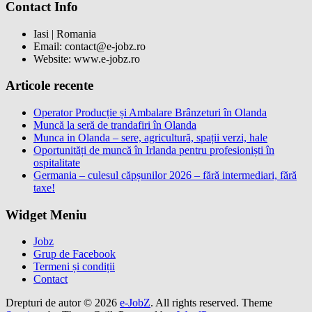
Contact Info
Iasi | Romania
Email: contact@e-jobz.ro
Website: www.e-jobz.ro
Articole recente
Operator Producție și Ambalare Brânzeturi în Olanda
Muncă la seră de trandafiri în Olanda
Munca in Olanda – sere, agricultură, spații verzi, hale
Oportunități de muncă în Irlanda pentru profesioniști în
ospitalitate
Germania – culesul căpșunilor 2026 – fără intermediari, fără
taxe!
Widget Meniu
Jobz
Grup de Facebook
Termeni și condiții
Contact
Drepturi de autor © 2026
e-JobZ
. All rights reserved. Theme