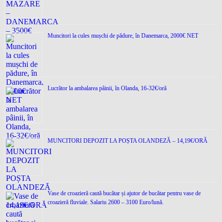
Muncitori la cules mușchi de pădure, în Danemarca, 2000€ NET
Lucrător la ambalarea pâinii, în Olanda, 16-32€/oră
MUNCITORI DEPOZIT LA POȘTA OLANDEZĂ – 14,19€/ORĂ
Vase de croazieră caută bucătar și ajutor de bucătar pentru vase de
croazieră fluviale. Salariu 2600 – 3100 Euro/lună.