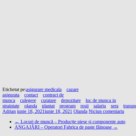
Etichetat pe:
asigurare medicala
cazare
asigurata
contact
contract de
munca
culegere
curatare
depozitare
loc de munca in
straintate
olanda
plantat
program
rosii
salariu
sera
transp
Adrian
iunie 18, 2021
iunie 18, 2021
Olanda
Niciun comentariu
←
Locuri de muncă – Producție piese și componente auto
ANGAJĂRI – Operatori Fabrica de paste făinoase
→