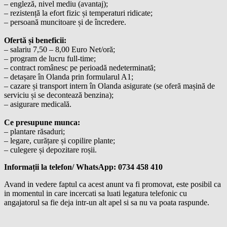
– engleză, nivel mediu (avantaj);
– rezistență la efort fizic și temperaturi ridicate;
– persoană muncitoare și de încredere.
Ofertă și beneficii:
– salariu 7,50 – 8,00 Euro Net/oră;
– program de lucru full-time;
– contract românesc pe perioadă nedeterminată;
– detașare în Olanda prin formularul A1;
– cazare și transport intern în Olanda asigurate (se oferă mașină de
serviciu și se decontează benzina);
– asigurare medicală.
Ce presupune munca:
– plantare răsaduri;
– legare, curățare și copilire plante;
– culegere și depozitare roșii.
Informații la telefon/ WhatsApp: 0734 458 410
Avand in vedere faptul ca acest anunt va fi promovat, este posibil ca
in momentul in care incercati sa luati legatura telefonic cu
angajatorul sa fie deja intr-un alt apel si sa nu va poata raspunde.