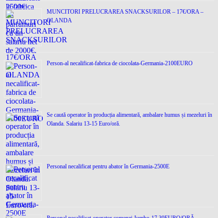
MUNCITORI PRELUCRAREA SNACKSURILOR – 17€/ORA –
OLANDA
Person-al necalificat-fabrica de ciocolata-Germania-2100EURO
Se caută operator în producția alimentară, ambalare humus și mezeluri în
Olanda. Salariu 13-15 Euro/oră.
Personal necalificat pentru abator în Germania-2500E