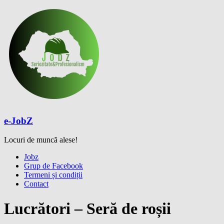
Skip
to
content
e-JobZ
Locuri de muncă alese!
Meniu
Jobz
Grup de Facebook
Termeni și condiții
Contact
Lucrători – Seră de roșii