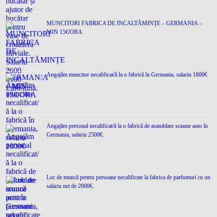
MUNCITORI FABRICA DE INCALTĂMINȚE – GERMANIA –
MIN 15€/ORA
Angajăm muncitor necalificat/ă la o fabrică în Germania, salariu 1800€
Angajăm personal necalificat/ă la o fabrică de asamblare scaune auto în
Germania, salariu 2500€.
Loc de muncǎ pentru persoane necalificate la fabrica de parfumuri cu un
salariu net de 2000€.