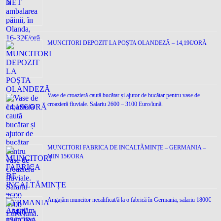
MUNCITORI DEPOZIT LA POȘTA OLANDEZĂ – 14,19€/ORĂ
Vase de croazieră caută bucătar și ajutor de bucătar pentru vase de
croazieră fluviale. Salariu 2600 – 3100 Euro/lună.
MUNCITORI FABRICA DE INCALTĂMINȚE – GERMANIA –
MIN 15€/ORA
Angajăm muncitor necalificat/ă la o fabrică în Germania, salariu 1800€