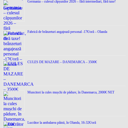
Germania – culesul căpșunilor 2026 – fără intermediari, fără taxe!
Fabrică de brânzeturi angajează personal -17€/oră – Olanda
CULES DE MAZARE – DANEMARCA – 3500€
Muncitori la cules mușchi de pădure, în Danemarca, 2000€ NET
Lucrător la ambalarea pâinii, în Olanda, 16-32€/oră