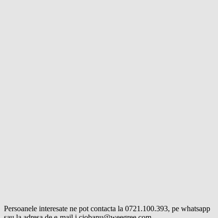
Persoanele interesate ne pot contacta la 0721.100.393, pe whatsapp
sau la adresa de e-mail i.ciobanu@weegree.com.