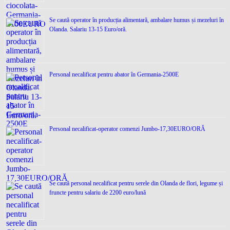
Se caută operator în producția alimentară, ambalare humus și mezeluri în
Olanda. Salariu 13-15 Euro/oră.
Personal necalificat pentru abator în Germania-2500E
Personal necalificat-operator comenzi Jumbo-17,30EURO/ORĂ
Se caută personal necalificat pentru serele din Olanda de flori, legume și
fruncte pentru salariu de 2200 euro/lună