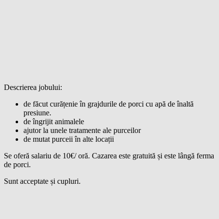
Descrierea jobului:
de făcut curățenie în grajdurile de porci cu apă de înaltă
presiune.
de îngrijit animalele
ajutor la unele tratamente ale purceilor
de mutat purceii în alte locații
Se oferă salariu de 10€/ oră. Cazarea este gratuită și este lângă ferma
de porci.
Sunt acceptate și cupluri.