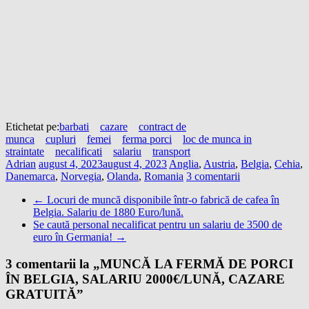
Etichetat pe:
barbati
cazare
contract de
munca
cupluri
femei
ferma porci
loc de munca in
straintate
necalificati
salariu
transport
Adrian
august 4, 2023
august 4, 2023
Anglia
,
Austria
,
Belgia
,
Cehia
,
Danemarca
,
Norvegia
,
Olanda
,
Romania
3 comentarii
←
Locuri de muncă disponibile într-o fabrică de cafea în
Belgia. Salariu de 1880 Euro/lună.
Se caută personal necalificat pentru un salariu de 3500 de
euro în Germania!
→
3 comentarii la „
MUNCĂ LA FERMĂ DE PORCI
ÎN BELGIA, SALARIU 2000€/LUNĂ, CAZARE
GRATUITĂ
”