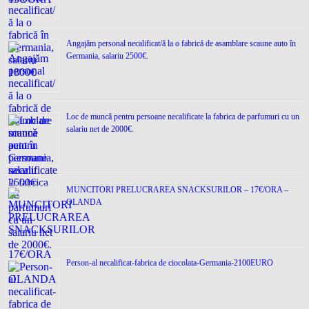
Angajăm personal necalificat/ă la o fabrică de asamblare scaune auto în
Germania, salariu 2500€.
Loc de muncǎ pentru persoane necalificate la fabrica de parfumuri cu un
salariu net de 2000€.
MUNCITORI PRELUCRAREA SNACKSURILOR – 17€/ORA –
OLANDA
Person-al necalificat-fabrica de ciocolata-Germania-2100EURO