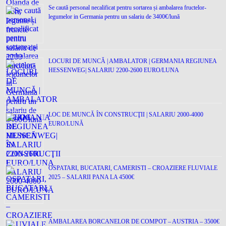
Se caută personal necalificat pentru sortarea și ambalarea fructelor-
legumelor in Germania pentru un salariu de 3400€/lună
LOCURI DE MUNCĂ | AMBALATOR | GERMANIA REGIUNEA
HESSENWEG| SALARIU 2200-2600 EURO/LUNA
LOC DE MUNCĂ ÎN CONSTRUCŢII | SALARIU 2000-4000
EURO/LUNĂ
OSPATARI, BUCATARI, CAMERISTI – CROAZIERE FLUVIALE
2025 – SALARII PANA LA 4500€
AMBALAREA BORCANELOR DE COMPOT – AUSTRIA – 3500€