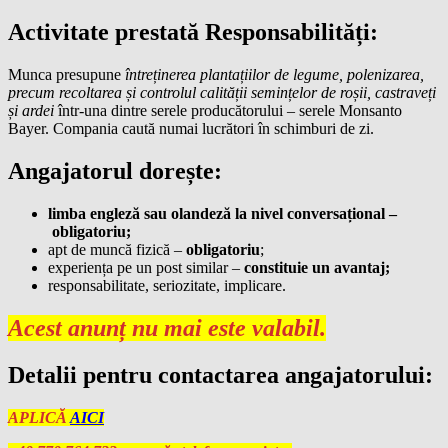
Activitate prestată Responsabilități:
Munca presupune
întreținerea plantațiilor de legume, polenizarea,
precum recoltarea și controlul calității semințelor de roșii, castraveți
și ardei
într-una dintre serele producătorului – serele Monsanto
Bayer. Compania caută numai lucrători în schimburi de zi.
Angajatorul dorește:
limba engleză sau olandeză la nivel conversațional –
obligatoriu;
apt de muncă fizică –
obligatoriu
;
experiența pe un post similar –
constituie un avantaj;
responsabilitate, seriozitate, implicare.
Acest anunț nu mai este valabil.
Detalii pentru contactarea angajatorului:
APLICĂ
AICI