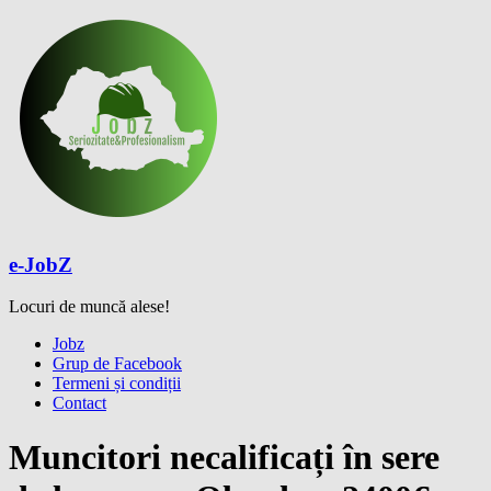
Skip
to
content
e-JobZ
Locuri de muncă alese!
Meniu
Jobz
Grup de Facebook
Termeni și condiții
Contact
Muncitori necalificați în sere