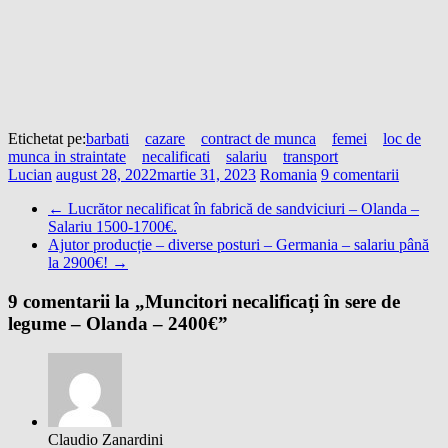
Etichetat pe:
barbati
cazare
contract de munca
femei
loc de
munca in straintate
necalificati
salariu
transport
Lucian
august 28, 2022
martie 31, 2023
Romania
9 comentarii
←
Lucrător necalificat în fabrică de sandviciuri – Olanda –
Salariu 1500-1700€.
Ajutor producție – diverse posturi – Germania – salariu până
la 2900€!
→
9 comentarii la „
Muncitori necalificați în sere de
legume – Olanda – 2400€
”
Claudio Zanardini