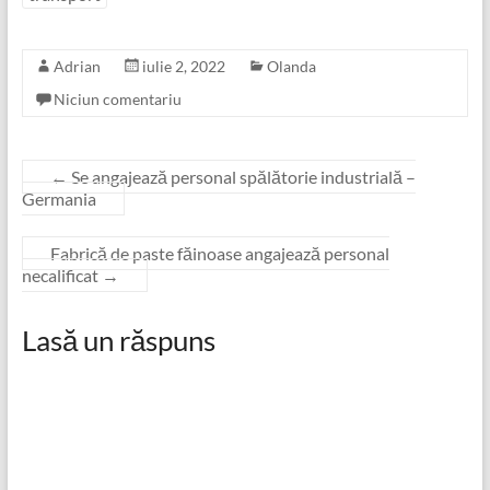
Adrian
iulie 2, 2022
Olanda
Niciun comentariu
←
Se angajează personal spălătorie industrială –
Germania
Fabrică de paste făinoase angajează personal
necalificat
→
Lasă un răspuns