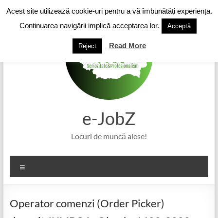
Skip
Acest site utilizează cookie-uri pentru a vă îmbunătăți experiența.
to
content
Continuarea navigării implică acceptarea lor.
Acceptă
Read More
Reject
e-JobZ
Locuri de muncă alese!
Meniu
Operator comenzi (Order Picker)