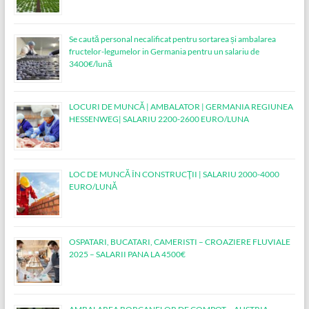
Se caută personal necalificat pentru sortarea și ambalarea
fructelor-legumelor in Germania pentru un salariu de
3400€/lună
LOCURI DE MUNCĂ | AMBALATOR | GERMANIA REGIUNEA
HESSENWEG| SALARIU 2200-2600 EURO/LUNA
LOC DE MUNCĂ ÎN CONSTRUCŢII | SALARIU 2000-4000
EURO/LUNĂ
OSPATARI, BUCATARI, CAMERISTI – CROAZIERE FLUVIALE
2025 – SALARII PANA LA 4500€