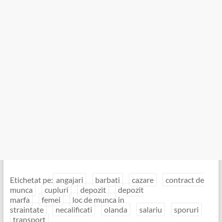
Etichetat pe:
angajari
barbati
cazare
contract de
munca
cupluri
depozit
depozit
marfa
femei
loc de munca in
straintate
necalificati
olanda
salariu
sporuri
transport