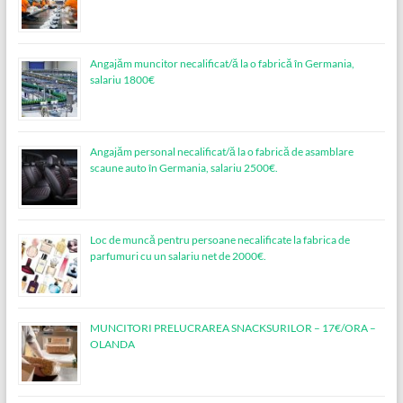
Angajăm muncitor necalificat/ă la o fabrică în Germania,
salariu 1800€
Angajăm personal necalificat/ă la o fabrică de asamblare
scaune auto în Germania, salariu 2500€.
Loc de muncǎ pentru persoane necalificate la fabrica de
parfumuri cu un salariu net de 2000€.
MUNCITORI PRELUCRAREA SNACKSURILOR – 17€/ORA –
OLANDA