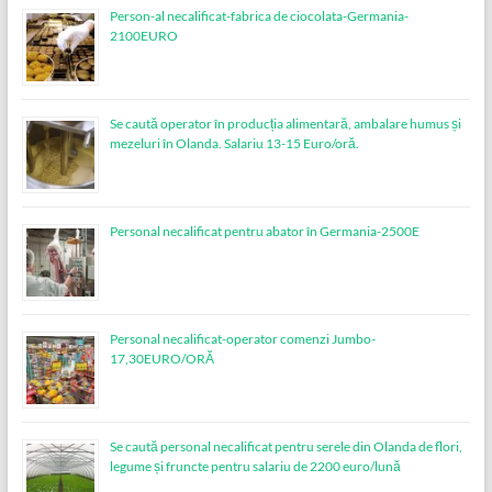
Person-al necalificat-fabrica de ciocolata-Germania-
2100EURO
Se caută operator în producția alimentară, ambalare humus și
mezeluri în Olanda. Salariu 13-15 Euro/oră.
Personal necalificat pentru abator în Germania-2500E
Personal necalificat-operator comenzi Jumbo-
17,30EURO/ORĂ
Se caută personal necalificat pentru serele din Olanda de flori,
legume și fruncte pentru salariu de 2200 euro/lună