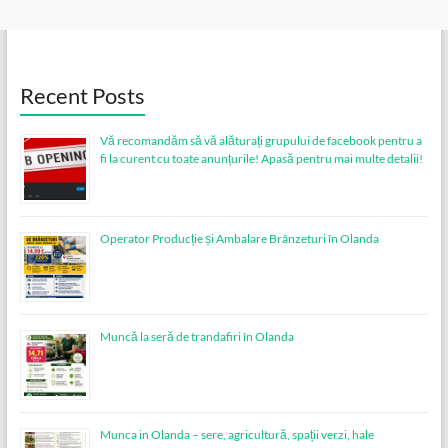
Recent Posts
Vă recomandăm să vă alăturați grupului de facebook pentru a
fi la curent cu toate anunțurile! Apasă pentru mai multe detalii!
Operator Producție și Ambalare Brânzeturi în Olanda
Muncă la seră de trandafiri în Olanda
Munca in Olanda – sere, agricultură, spații verzi, hale