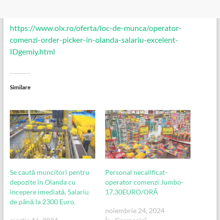
https://www.olx.ro/oferta/loc-de-munca/operator-
comenzi-order-picker-in-olanda-salariu-excelent-
IDgemiy.html
Similare
Se caută muncitori pentru
Personal necalificat-
depozite în Olanda cu
operator comenzi Jumbo-
începere imediată. Salariu
17,30EURO/ORĂ
de până la 2300 Euro.
noiembrie 24, 2024