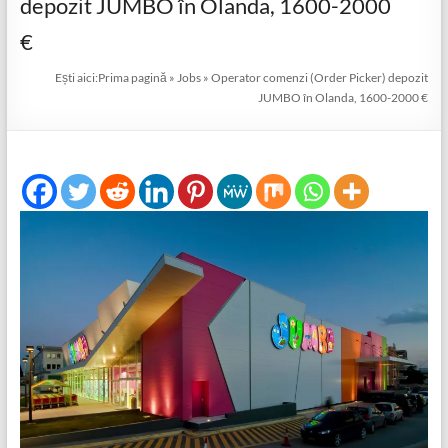
depozit JUMBO în Olanda, 1600-2000
€
Ești aici:
Prima pagină
»
Jobs
»
Operator comenzi (Order Picker) depozit
JUMBO în Olanda, 1600-2000 €