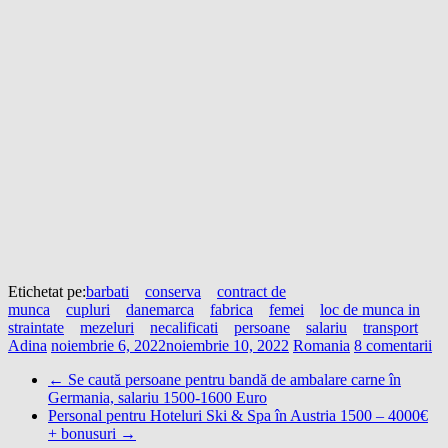
Etichetat pe:
barbati
conserva
contract de
munca
cupluri
danemarca
fabrica
femei
loc de munca in
straintate
mezeluri
necalificati
persoane
salariu
transport
Adina
noiembrie 6, 2022
noiembrie 10, 2022
Romania
8 comentarii
←
Se caută persoane pentru bandă de ambalare carne în
Germania, salariu 1500-1600 Euro
Personal pentru Hoteluri Ski & Spa în Austria 1500 – 4000€
+ bonusuri
→