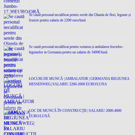
Se caută personal necalificat pentru serele din Olanda de flori, legume și
fruncte pentru salariu de 2200 euro/lună
Se caută personal necalificat pentru sortarea și ambalarea fructelor-
legumelor in Germania pentru un salariu de 3400€/lună
LOCURI DE MUNCĂ | AMBALATOR | GERMANIA REGIUNEA
HESSENWEG| SALARIU 2200-2600 EURO/LUNA
LOC DE MUNCĂ ÎN CONSTRUCŢII | SALARIU 2000-4000
EURO/LUNĂ