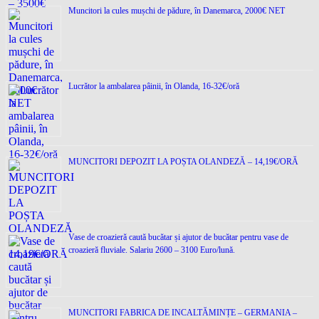
Muncitori la cules mușchi de pădure, în Danemarca, 2000€ NET
Lucrător la ambalarea pâinii, în Olanda, 16-32€/oră
MUNCITORI DEPOZIT LA POȘTA OLANDEZĂ – 14,19€/ORĂ
Vase de croazieră caută bucătar și ajutor de bucătar pentru vase de
croazieră fluviale. Salariu 2600 – 3100 Euro/lună.
MUNCITORI FABRICA DE INCALTĂMINȚE – GERMANIA –