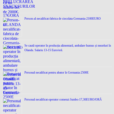
Person-al necalificat-fabrica de ciocolata-Germania-2100EURO
Se caută operator în producția alimentară, ambalare humus și mezeluri în
Olanda. Salariu 13-15 Euro/oră.
Personal necalificat pentru abator în Germania-2500E
Personal necalificat-operator comenzi Jumbo-17,30EURO/ORĂ