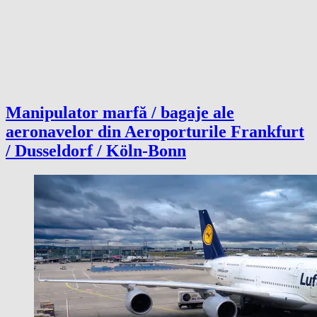
Manipulator marfă / bagaje ale
aeronavelor din Aeroporturile Frankfurt
/ Dusseldorf / Köln-Bonn