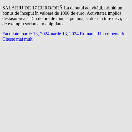
SALARIU DE 17 EURO/ORĂ La debutul activităţii, primiţi un
bonus de început în valoare de 1000 de euro. Activitatea implică
desfăşurarea a 155 de ore de muncă pe lună, şi doar în ture de zi, ca
de exemplu sortarea, manipularea
Facultate
martie 13, 2024
martie 13, 2024
Romania
Un comentariu
Citește mai mult