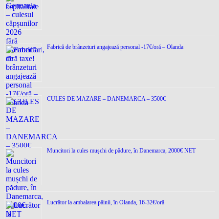
Fabrică de brânzeturi angajează personal -17€/oră – Olanda
CULES DE MAZARE – DANEMARCA – 3500€
Muncitori la cules mușchi de pădure, în Danemarca, 2000€ NET
Lucrător la ambalarea pâinii, în Olanda, 16-32€/oră