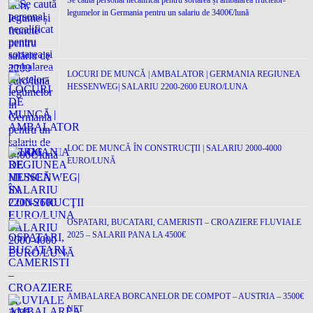
legumelor in Germania pentru un salariu de 3400€/lună
LOCURI DE MUNCĂ | AMBALATOR | GERMANIA REGIUNEA
HESSENWEG| SALARIU 2200-2600 EURO/LUNA
LOC DE MUNCĂ ÎN CONSTRUCŢII | SALARIU 2000-4000
EURO/LUNĂ
OSPATARI, BUCATARI, CAMERISTI – CROAZIERE FLUVIALE
2025 – SALARII PANA LA 4500€
AMBALAREA BORCANELOR DE COMPOT – AUSTRIA – 3500€
NET