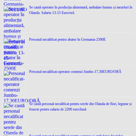
Se caută operator în producția alimentară, ambalare humus și mezeluri în
Olanda. Salariu 13-15 Euro/oră.
Personal necalificat pentru abator în Germania-2500E
Personal necalificat-operator comenzi Jumbo-17,30EURO/ORĂ
Se caută personal necalificat pentru serele din Olanda de flori, legume și
fruncte pentru salariu de 2200 euro/lună
Se caută personal necalificat pentru sortarea și ambalarea fructelor-