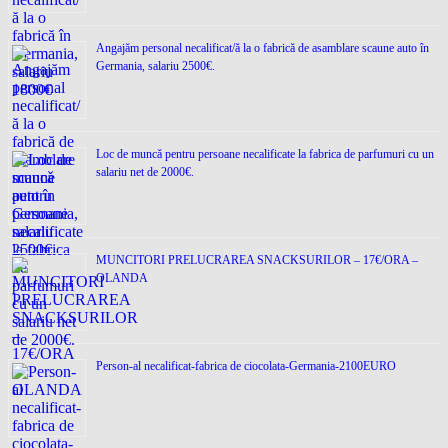
Angajăm personal necalificat/ă la o fabrică de asamblare scaune auto în
Germania, salariu 2500€.
Loc de muncǎ pentru persoane necalificate la fabrica de parfumuri cu un
salariu net de 2000€.
MUNCITORI PRELUCRAREA SNACKSURILOR – 17€/ORA –
OLANDA
Person-al necalificat-fabrica de ciocolata-Germania-2100EURO