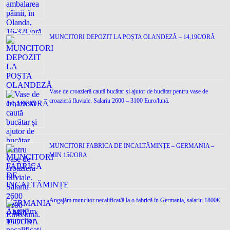
MUNCITORI DEPOZIT LA POȘTA OLANDEZĂ – 14,19€/ORĂ
Vase de croazieră caută bucătar și ajutor de bucătar pentru vase de
croazieră fluviale. Salariu 2600 – 3100 Euro/lună.
MUNCITORI FABRICA DE INCALTĂMINȚE – GERMANIA –
MIN 15€/ORA
Angajăm muncitor necalificat/ă la o fabrică în Germania, salariu 1800€