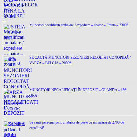
Muncitori necalificați ambalare / expediere – abator – Franța – 2300€
SE CAUTĂ MUNCITORI SEZONIERI RECOLTAT CONOPIDĂ /
VARZĂ – BELGIA – 2000€
MUNCITORI NECALIFICAȚI ÎN DEPOZIT – OLANDA – 16€
ORA
Se caută personal pentru fabrica de pește cu un salariu de 2700 de
euro/lună!