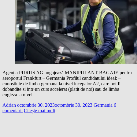
Agenția PURUS AG angajează MANIPULANT BAGAJE pentru
aeroportul Frankfurt – Germania Profilul candidatului ideal: –
cunostinte de limba germana la nivel incepator A2, care pot fi
dobandite si intr-un curs accelerat (platit de noi) sau de limba
engleza la nivel
Adrian
octombrie 30, 2023
octombrie 30, 2023
Germania
6
comentarii
Citește mai mult