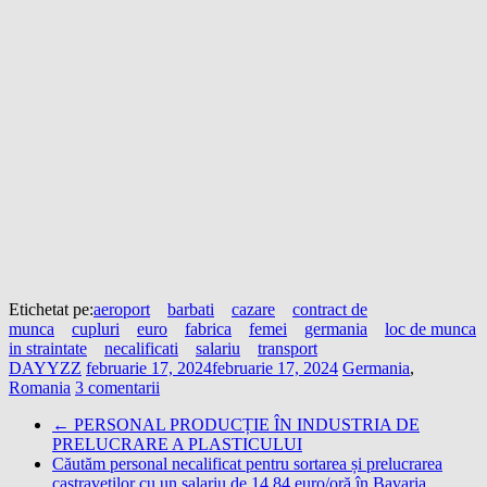
Etichetat pe:
aeroport
barbati
cazare
contract de
munca
cupluri
euro
fabrica
femei
germania
loc de munca
in straintate
necalificati
salariu
transport
DAYYZZ
februarie 17, 2024
februarie 17, 2024
Germania
,
Romania
3 comentarii
←
PERSONAL PRODUCȚIE ÎN INDUSTRIA DE
PRELUCRARE A PLASTICULUI
Căutăm personal necalificat pentru sortarea și prelucrarea
castraveților cu un salariu de 14,84 euro/oră în Bavaria,