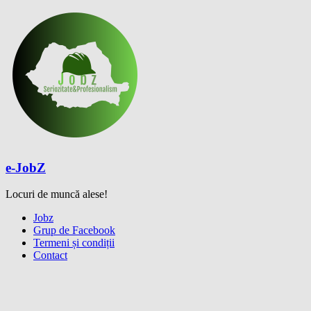
Skip
to
content
e-JobZ
Locuri de muncă alese!
Meniu
Jobz
Grup de Facebook
Termeni și condiții
Contact