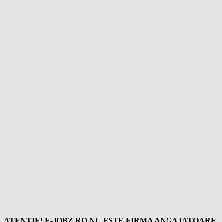
ATENȚIE! E-JOBZ.RO NU ESTE FIRMA ANGAJATOARE