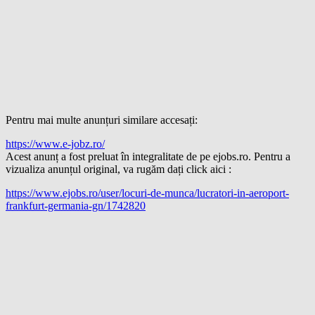
Pentru mai multe anunțuri similare accesați:
https://www.e-jobz.ro/
Acest anunț a fost preluat în integralitate de pe ejobs.ro. Pentru a
vizualiza anunțul original, va rugăm dați click aici :
https://www.ejobs.ro/user/locuri-de-munca/lucratori-in-aeroport-
frankfurt-germania-gn/1742820