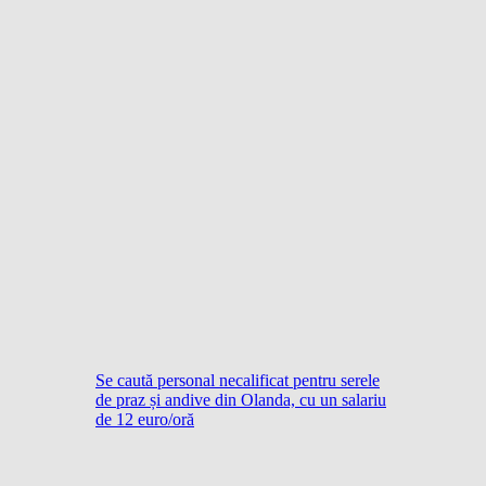
Se caută personal necalificat pentru serele
de praz și andive din Olanda, cu un salariu
de 12 euro/oră