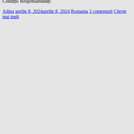
Condiții: Responsabilități:
Adina
aprilie 8, 2024
aprilie 8, 2024
Romania
2 comentarii
Citește
mai mult