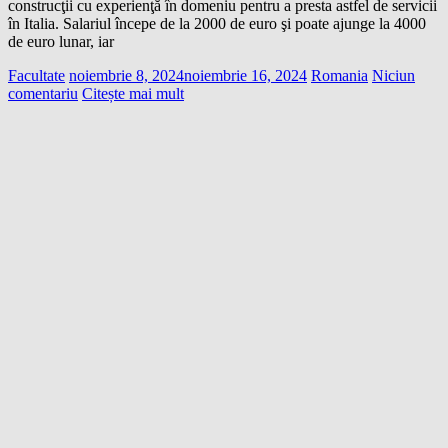
construcţii cu experienţă în domeniu pentru a presta astfel de servicii
în Italia. Salariul începe de la 2000 de euro şi poate ajunge la 4000
de euro lunar, iar
Facultate
noiembrie 8, 2024
noiembrie 16, 2024
Romania
Niciun
comentariu
Citește mai mult