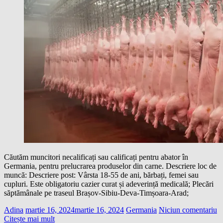
Căutăm muncitori necalificați sau calificați pentru abator în
Germania, pentru prelucrarea produselor din carne. Descriere loc de
muncă: Descriere post: Vârsta 18-55 de ani, bărbați, femei sau
cupluri. Este obligatoriu cazier curat și adeverință medicală; Plecări
săptămânale pe traseul Brașov-Sibiu-Deva-Timșoara-Arad;
Adina
martie 16, 2024
martie 16, 2024
Germania
Niciun comentariu
Citește mai mult