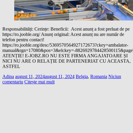
Responsabilități: Cerințe: Beneficii: Acest anunț a fost preluat de pe
https://ro.jooble.org/ Anunț original: Acest anunț nu are număr de
telefon pentru contact!
https://ro.jooble.org/desc/5369570564927172673?ckey=ambalator-
manual&rgn=17080&pos=3&elckey=-8826929784428500115&page
ATENȚIE! E-JOBZ.RO NU ESTE FIRMA ANGAJATOARE ȘI
NICI NU ARE O RELAȚIE DE PARTENERIAT CU ACEASTA,
ASTFEL
Adina
august 11, 2024
august 11, 2024
Belgia
,
Romania
Niciun
comentariu
Citește mai mult