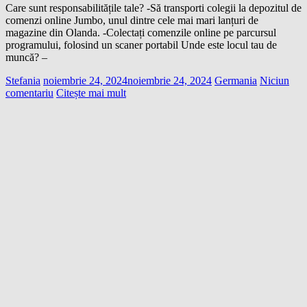
Care sunt responsabilitățile tale? -Să transporti colegii la depozitul de
comenzi online Jumbo, unul dintre cele mai mari lanțuri de
magazine din Olanda. -Colectați comenzile online pe parcursul
programului, folosind un scaner portabil Unde este locul tau de
muncă? –
Stefania
noiembrie 24, 2024
noiembrie 24, 2024
Germania
Niciun
comentariu
Citește mai mult