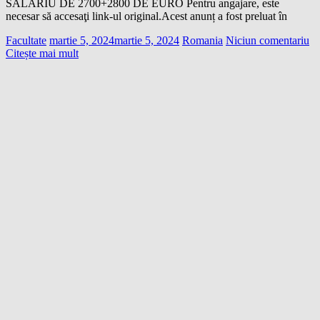
SALARIU DE 2700+2800 DE EURO Pentru angajare, este
necesar să accesaţi link-ul original.Acest anunț a fost preluat în
Facultate
martie 5, 2024
martie 5, 2024
Romania
Niciun comentariu
Citește mai mult