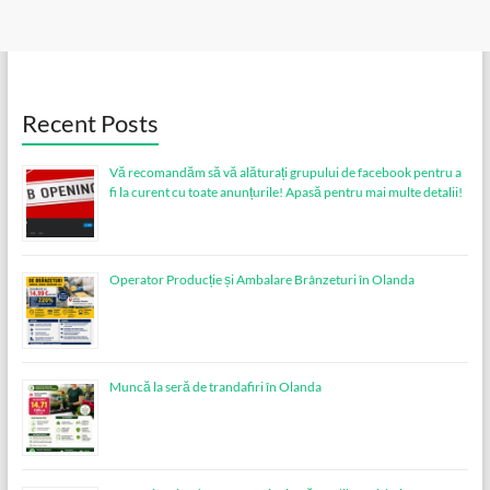
Recent Posts
Vă recomandăm să vă alăturați grupului de facebook pentru a
fi la curent cu toate anunțurile! Apasă pentru mai multe detalii!
Operator Producție și Ambalare Brânzeturi în Olanda
Muncă la seră de trandafiri în Olanda