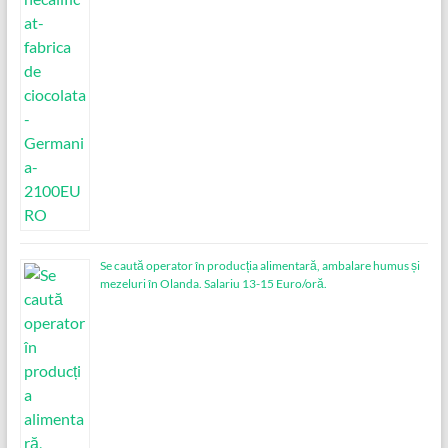
Se caută operator în producția alimentară, ambalare humus și
mezeluri în Olanda. Salariu 13-15 Euro/oră.