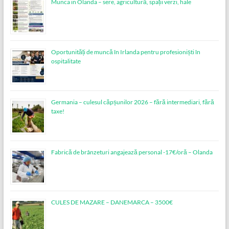
Munca in Olanda – sere, agricultură, spații verzi, hale
Oportunități de muncă în Irlanda pentru profesioniști în
ospitalitate
Germania – culesul căpșunilor 2026 – fără intermediari, fără
taxe!
Fabrică de brânzeturi angajează personal -17€/oră – Olanda
CULES DE MAZARE – DANEMARCA – 3500€