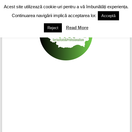
Skip
Acest site utilizează cookie-uri pentru a vă îmbunătăți experiența.
to
content
Continuarea navigării implică acceptarea lor.
Acceptă
Read More
Reject