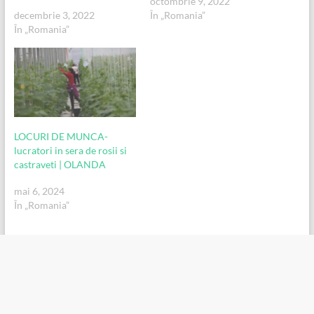
octombrie 9, 2022
decembrie 3, 2022
În „Romania”
În „Romania”
LOCURI DE MUNCA-
lucratori in sera de rosii si
castraveti | OLANDA
mai 6, 2024
În „Romania”