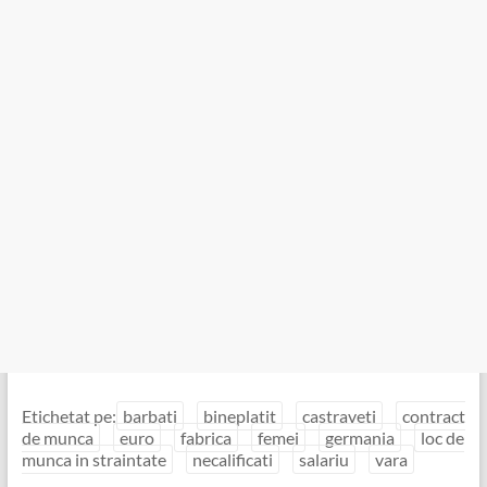
Etichetat pe:
barbati
bineplatit
castraveti
contract
de munca
euro
fabrica
femei
germania
loc de
munca in straintate
necalificati
salariu
vara