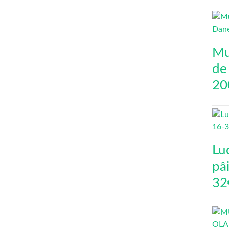
Mu
de
20
Lu
pâi
32