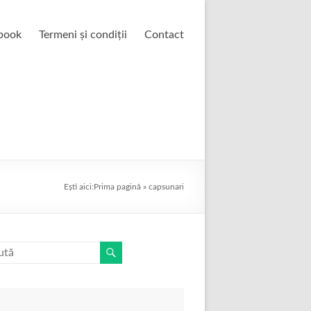
book
Termeni și condiții
Contact
Ești aici:
Prima pagină
»
capsunari