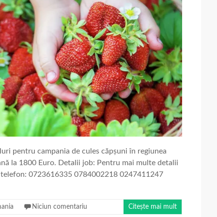
pluri pentru campania de cules căpșuni în regiunea
ă la 1800 Euro. Detalii job: Pentru mai multe detalii
de telefon: 0723616335 0784002218 0247411247
ania
Niciun comentariu
Citește mai mult