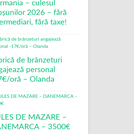
rmania – culesul
pșunilor 2026 – fără
ermediari, fără taxe!
brică de brânzeturi
gajează personal
7€/oră – Olanda
LES DE MAZARE –
NEMARCA – 3500€