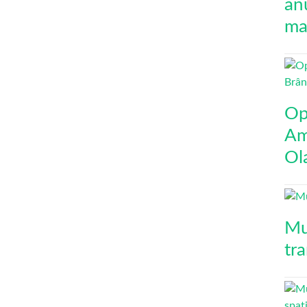
an
mai
Op
Am
Ol
Mu
tr