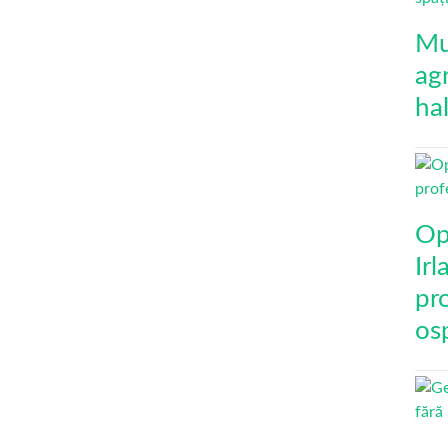
Mu
agr
ha
Op
Ir
pro
osp