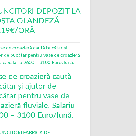
NCITORI DEPOZIT LA
ȘTA OLANDEZĂ –
,19€/ORĂ
se de croazieră caută
ătar și ajutor de
cătar pentru vase de
azieră fluviale. Salariu
00 – 3100 Euro/lună.