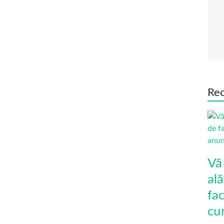
Rec
Vă
ală
fa
cu