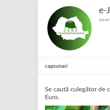
Skip
to
e-
content
Locuri
capsunari
Se caută culegător de c
Euro.