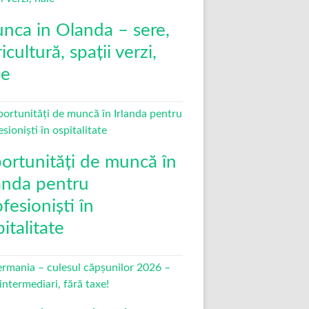
nca in Olanda – sere,
icultură, spații verzi,
le
ortunități de muncă în
landa pentru
fesioniști în
italitate