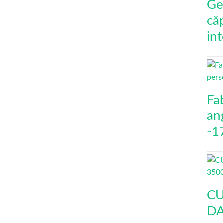
Ge
că
int
Fa
an
-1
CU
DA