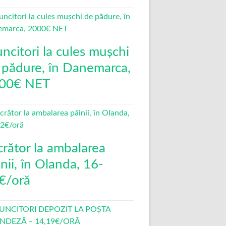
ncitori la cules mușchi
 pădure, în Danemarca,
00€ NET
crător la ambalarea
nii, în Olanda, 16-
€/oră