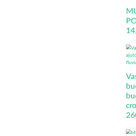
MU
PO
14
Va
buc
bu
cro
26