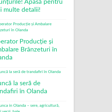
unțurile! Apasă pentru
 multe detalii!
erator Producție și
balare Brânzeturi în
anda
ncă la seră de
andafiri în Olanda