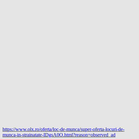
https://www.olx.ro/oferta/loc-de-munca/super-oferta-locuri-de-
munca-in-strainatate-IDgsA0O.html?reason=observed_ad