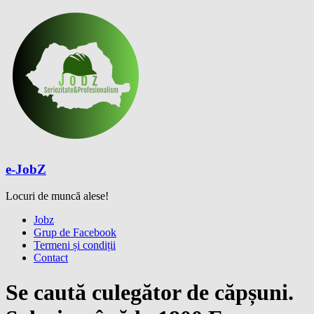
Skip
to
content
e-JobZ
Locuri de muncă alese!
Meniu
Jobz
Grup de Facebook
Termeni și condiții
Contact
Se caută culegător de căpșuni.