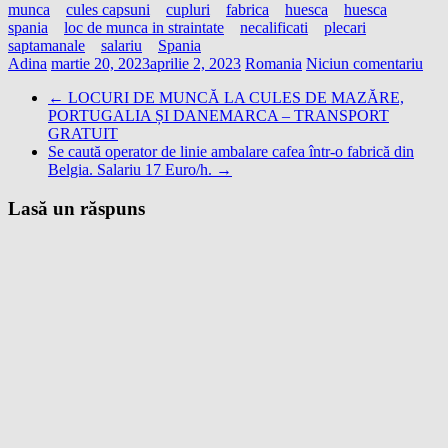
munca
cules capsuni
cupluri
fabrica
huesca
huesca
spania
loc de munca in straintate
necalificati
plecari
saptamanale
salariu
Spania
Adina
martie 20, 2023
aprilie 2, 2023
Romania
Niciun comentariu
←
LOCURI DE MUNCĂ LA CULES DE MAZĂRE,
PORTUGALIA ȘI DANEMARCA – TRANSPORT
GRATUIT
Se caută operator de linie ambalare cafea într-o fabrică din
Belgia. Salariu 17 Euro/h.
→
Lasă un răspuns