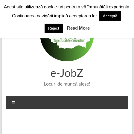
Skip
Acest site utilizează cookie-uri pentru a vă îmbunătăți experiența.
to
content
Continuarea navigării implică acceptarea lor.
Acceptă
Read More
Reject
e-JobZ
Locuri de muncă alese!
Meniu