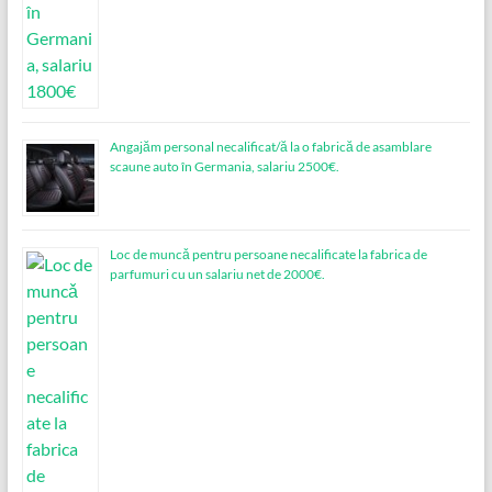
Angajăm personal necalificat/ă la o fabrică de asamblare
scaune auto în Germania, salariu 2500€.
Loc de muncǎ pentru persoane necalificate la fabrica de
parfumuri cu un salariu net de 2000€.