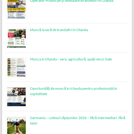
Operator Producție și Ambalare Brânzeturi în Olanda
Muncă la seră de trandafiri în Olanda
Munca in Olanda – sere, agricultură, spații verzi, hale
Oportunități de muncă în Irlanda pentru profesioniști în
ospitalitate
Germania – culesul căpșunilor 2026 – fără intermediari, fără
taxe!