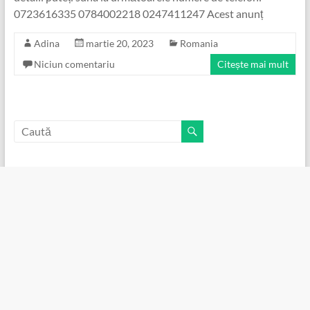
0723616335 0784002218 0247411247 Acest anunț
Adina
martie 20, 2023
Romania
Niciun comentariu
Citește mai mult