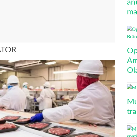
an
mai
ATOR
Op
Am
Ol
Mu
tr