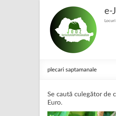
Skip
to
e-
content
Locuri
plecari saptamanale
Se caută culegător de c
Euro.