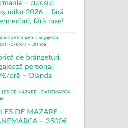
rmania – culesul
pșunilor 2026 – fără
ermediari, fără taxe!
brică de brânzeturi
gajează personal
7€/oră – Olanda
LES DE MAZARE –
NEMARCA – 3500€