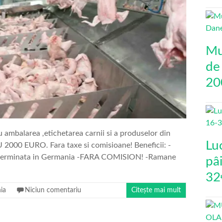
Mu
de
20
ru ambalarea ,etichetarea carnii si a produselor din
Lu
 2000 EURO. Fara taxe si comisioane! Beneficii: -
eterminata in Germania -FARA COMISION! -Ramane
pâi
32
ia
Niciun comentariu
Citește mai mult