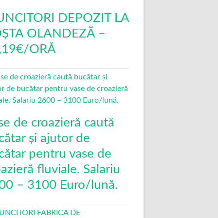
NCITORI DEPOZIT LA
ȘTA OLANDEZĂ –
,19€/ORĂ
se de croazieră caută
ătar și ajutor de
cătar pentru vase de
azieră fluviale. Salariu
00 – 3100 Euro/lună.