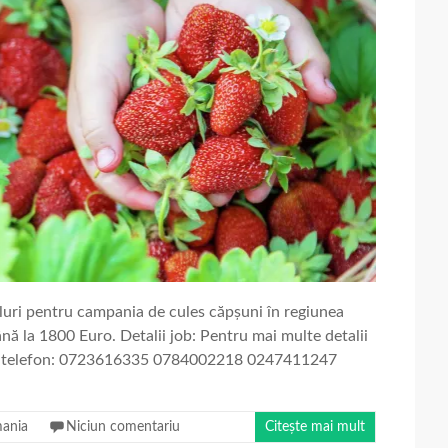
pluri pentru campania de cules căpșuni în regiunea
ă la 1800 Euro. Detalii job: Pentru mai multe detalii
de telefon: 0723616335 0784002218 0247411247
ania
Niciun comentariu
Citește mai mult