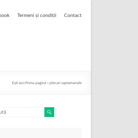
book
Termeni și condiții
Contact
Ești aici:
Prima pagină
»
plecari saptamanale