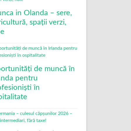
nca in Olanda – sere,
icultură, spații verzi,
le
ortunități de muncă în
landa pentru
fesioniști în
italitate