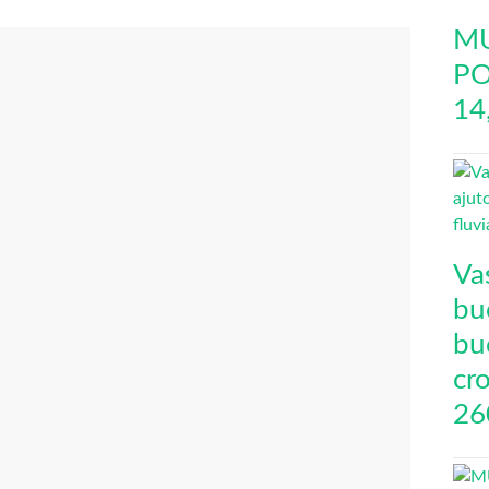
MU
PO
14
Va
buc
bu
cro
26