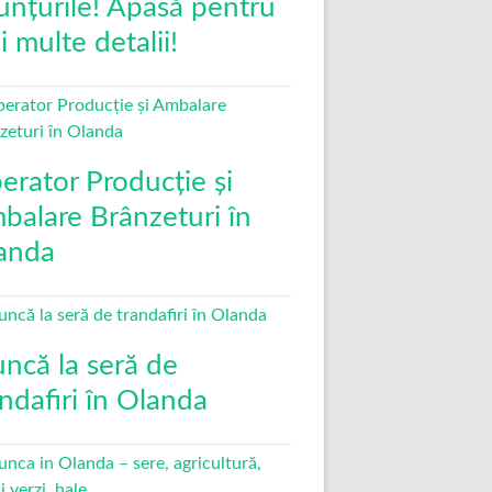
unțurile! Apasă pentru
 multe detalii!
erator Producție și
balare Brânzeturi în
anda
ncă la seră de
andafiri în Olanda