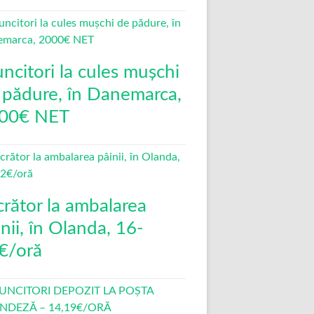
ncitori la cules mușchi
 pădure, în Danemarca,
00€ NET
crător la ambalarea
nii, în Olanda, 16-
€/oră