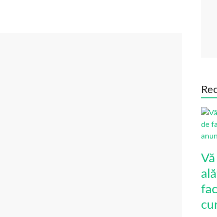
Rec
Vă
ală
fa
cu