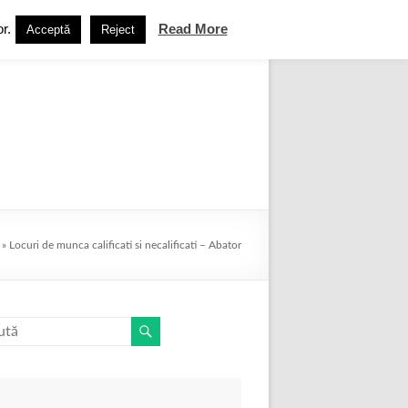
r.
Read More
Acceptă
Reject
book
Termeni și condiții
Contact
»
Locuri de munca calificati si necalificati – Abator