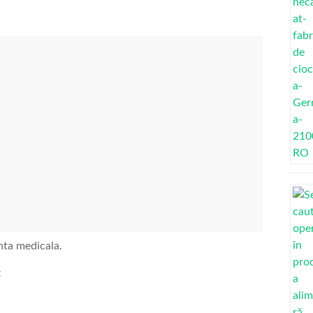
nta medicala.
t