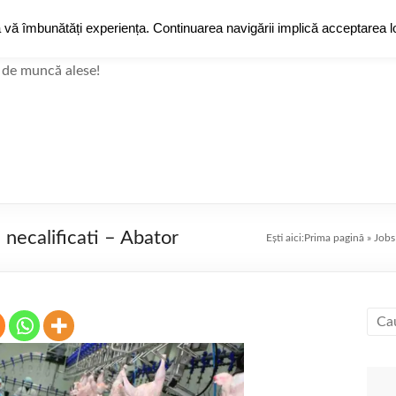
a vă îmbunătăți experiența. Continuarea navigării implică acceptarea lo
JobZ
Jobz
Grup de Face
 de muncă alese!
i necalificati – Abator
Ești aici:
Prima pagină
»
Jobs