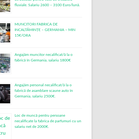
fluviale. Salariu 2600 – 3100 Euro/lună.
MUNCITORI FABRICA DE
INCALTĂMINȚE – GERMANIA – MIN
15€/ORA
Angajăm muncitor necalificat/ă la o
fabrică în Germania, salariu 1800€
Angajăm personal necalificat/ă la o
fabrică de asamblare scaune auto în
Germania, salariu 2500€.
Loc de muncǎ pentru persoane
necalificate la fabrica de parfumuri cu un
salariu net de 2000€.