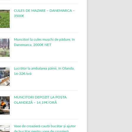
CULES DE MAZARE – DANEMARCA –
3500€
Muncitori la cules mușchi de pădure, în
Danemarca, 2000€ NET
Lucrător la ambalarea pâinii, în Olanda,
16-32€/oră
MUNCITORI DEPOZIT LA POȘTA
OLANDEZĂ – 14,19€/ORĂ
Vase de croazieră caută bucătar și ajutor
de bucătar pentru vase de croazieră