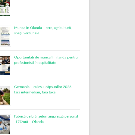
Munca in Olanda – sere, agricultură,
spații verzi, hale
Oportunități de muncă în Irlanda pentru
profesioniști în ospitalitate
Germania – culesul căpșunilor 2026 –
fără intermediari, fără taxe!
Fabrică de brânzeturi angajează personal
-17€/oră – Olanda