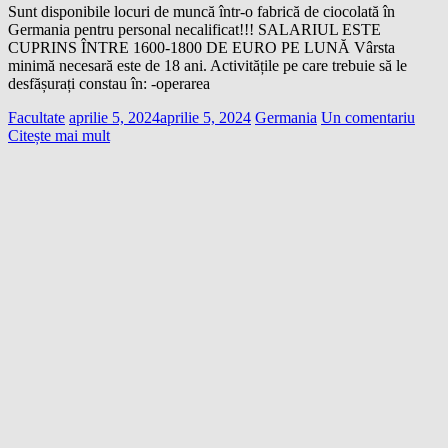
Sunt disponibile locuri de muncă într-o fabrică de ciocolată în
Germania pentru personal necalificat!!! SALARIUL ESTE
CUPRINS ÎNTRE 1600-1800 DE EURO PE LUNĂ Vârsta
minimă necesară este de 18 ani. Activitățile pe care trebuie să le
desfășurați constau în: -operarea
Facultate
aprilie 5, 2024
aprilie 5, 2024
Germania
Un comentariu
Citește mai mult