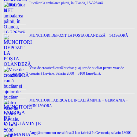
Lucrător la ambalarea pâinii, în Olanda, 16-32€/oră
MUNCITORI DEPOZIT LA POȘTA OLANDEZĂ – 14,19€/ORĂ
Vase de croazieră caută bucătar și ajutor de bucătar pentru vase de
croazieră fluviale. Salariu 2600 – 3100 Euro/lună.
MUNCITORI FABRICA DE INCALTĂMINȚE – GERMANIA –
MIN 15€/ORA
Angajăm muncitor necalificat/ă la o fabrică în Germania, salariu 1800€