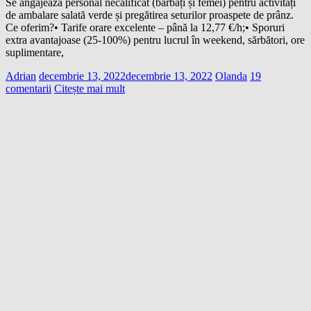
Se angajează personal necalificat (bărbați și femei) pentru activități
de ambalare salată verde și pregătirea seturilor proaspete de prânz.
Ce oferim?• Tarife orare excelente – până la 12,77 €/h;• Sporuri
extra avantajoase (25-100%) pentru lucrul în weekend, sărbători, ore
suplimentare,
Adrian
decembrie 13, 2022
decembrie 13, 2022
Olanda
19
comentarii
Citește mai mult