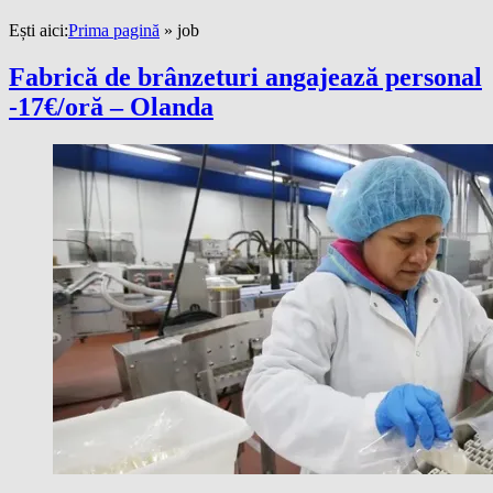
Ești aici:
Prima pagină
»
job
Fabrică de brânzeturi angajează personal
-17€/oră – Olanda