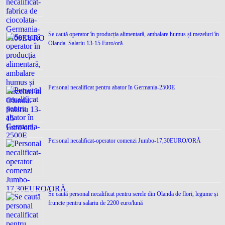
Se caută operator în producția alimentară, ambalare humus și mezeluri în
Olanda. Salariu 13-15 Euro/oră.
Personal necalificat pentru abator în Germania-2500E
Personal necalificat-operator comenzi Jumbo-17,30EURO/ORĂ
Se caută personal necalificat pentru serele din Olanda de flori, legume și
fruncte pentru salariu de 2200 euro/lună