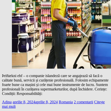
Þriftækni ehf – o companie islandeză care se angajează să facă o
calitate bună, servicii și curățenie profesională. Folosim echipamente
foarte bune ca mașini și cele mai bune instrumente de lucru. Suntem
profesionali în curățarea supermarketurilor, după închidere. Cerințe:
Condiții: Responsabilități:
Adina
aprilie 8, 2024
aprilie 8, 2024
Romania
2 comentarii
Citește
mai mult