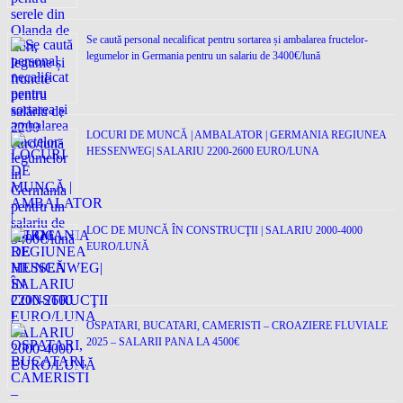
Se caută personal necalificat pentru sortarea și ambalarea fructelor-
legumelor in Germania pentru un salariu de 3400€/lună
LOCURI DE MUNCĂ | AMBALATOR | GERMANIA REGIUNEA
HESSENWEG| SALARIU 2200-2600 EURO/LUNA
LOC DE MUNCĂ ÎN CONSTRUCŢII | SALARIU 2000-4000
EURO/LUNĂ
OSPATARI, BUCATARI, CAMERISTI – CROAZIERE FLUVIALE
2025 – SALARII PANA LA 4500€