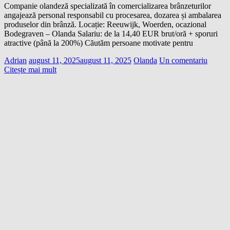
Companie olandeză specializată în comercializarea brânzeturilor
angajează personal responsabil cu procesarea, dozarea și ambalarea
produselor din brânză. Locație: Reeuwijk, Woerden, ocazional
Bodegraven – Olanda Salariu: de la 14,40 EUR brut/oră + sporuri
atractive (până la 200%) Căutăm persoane motivate pentru
Adrian
august 11, 2025
august 11, 2025
Olanda
Un comentariu
Citește mai mult