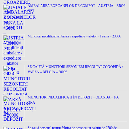
AMBALAREA BORCANELOR DE COMPOT – AUSTRIA – 3500€
NET
Muncitori necalificați ambalare / expediere – abator – Franța – 2300€
SE CAUTĂ MUNCITORI SEZONIERI RECOLTAT CONOPIDĂ /
VARZĂ – BELGIA – 2000€
MUNCITORI NECALIFICAȚI ÎN DEPOZIT – OLANDA – 16€
ORA
Se caută personal pentru fabrica de pește cu un salariu de 2700 de