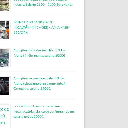
fluviale. Salariu 2600 – 3100 Euro/lună.
MUNCITORI FABRICA DE
INCALTĂMINȚE – GERMANIA – MIN
15€/ORA
Angajăm muncitor necalificat/ă la o
fabrică în Germania, salariu 1800€
Angajăm personal necalificat/ă la o
fabrică de asamblare scaune auto în
Germania, salariu 2500€.
Loc de muncǎ pentru persoane
necalificate la fabrica de parfumuri cu un
salariu net de 2000€.