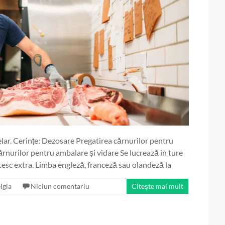
lar. Cerințe: Dezosare Pregatirea cărnurilor pentru
ărnurilor pentru ambalare și vidare Se lucrează în ture
ătesc extra. Limba engleză, franceză sau olandeză la
lgia
Niciun comentariu
Citește mai mult