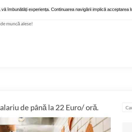
JobZ
a vă îmbunătăți experiența. Continuarea navigării implică acceptarea lo
Jobz
Grup de Fac
 de muncă alese!
alariu de până la 22 Euro/ oră.