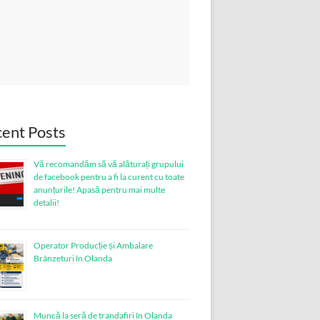
ent Posts
Vă recomandăm să vă alăturați grupului
de facebook pentru a fi la curent cu toate
anunțurile! Apasă pentru mai multe
detalii!
Operator Producție și Ambalare
Brânzeturi în Olanda
Muncă la seră de trandafiri în Olanda