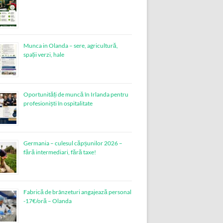
Munca in Olanda – sere, agricultură,
spații verzi, hale
Oportunități de muncă în Irlanda pentru
profesioniști în ospitalitate
Germania – culesul căpșunilor 2026 –
fără intermediari, fără taxe!
Fabrică de brânzeturi angajează personal
-17€/oră – Olanda