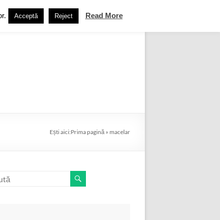
r.
Read More
Acceptă
Reject
ebook
Termeni și condiții
Contact
Ești aici:
Prima pagină
»
macelar