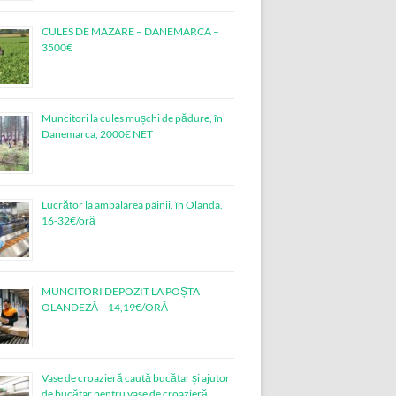
CULES DE MAZARE – DANEMARCA –
3500€
Muncitori la cules mușchi de pădure, în
Danemarca, 2000€ NET
Lucrător la ambalarea pâinii, în Olanda,
16-32€/oră
MUNCITORI DEPOZIT LA POȘTA
OLANDEZĂ – 14,19€/ORĂ
Vase de croazieră caută bucătar și ajutor
de bucătar pentru vase de croazieră