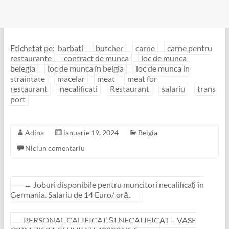
Etichetat pe:
barbati
butcher
carne
carne pentru
restaurante
contract de munca
loc de munca
belegia
loc de munca în belgia
loc de munca in
straintate
macelar
meat
meat for
restaurant
necalificati
Restaurant
salariu
trans
port
Adina
ianuarie 19, 2024
Belgia
Niciun comentariu
←
Joburi disponibile pentru muncitori necalificați în
Germania. Salariu de 14 Euro/ oră.
PERSONAL CALIFICAT ȘI NECALIFICAT – VASE