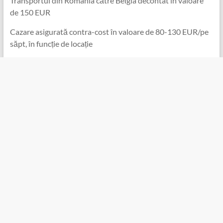
Transportul din România către Belgia decontat în valoare
de 150 EUR
Cazare asigurată contra-cost în valoare de 80-130 EUR/pe
săpt, în funcție de locație