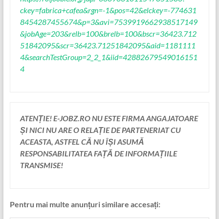
ckey=fabrica+cafea&rgn=-1&pos=42&elckey=-774631
8454287455674&p=3&avi=7539919662938517149
&jobAge=203&relb=100&brelb=100&bscr=36423.712
51842095&scr=36423.71251842095&aid=1181111
4&searchTestGroup=2_2_1&iid=42882679549016151
4
ATENȚIE! E-JOBZ.RO NU ESTE FIRMA ANGAJATOARE
ȘI NICI NU ARE O RELAȚIE DE PARTENERIAT CU
ACEASTA, ASTFEL CĂ NU ÎȘI ASUMĂ
RESPONSABILITATEA FAȚĂ DE INFORMAȚIILE
TRANSMISE!
Pentru mai multe anunțuri similare accesați: