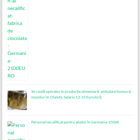
Se caută operator în producția alimentară, ambalare humus și
mezeluri în Olanda. Salariu 13-15 Euro/oră.
Personal necalificat pentru abator în Germania-2500E