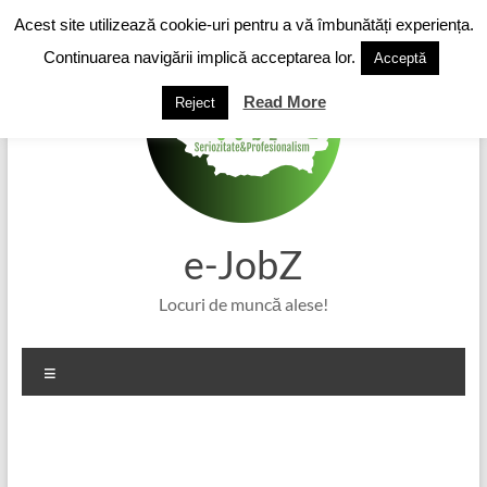
Skip
Acest site utilizează cookie-uri pentru a vă îmbunătăți experiența.
to
content
Continuarea navigării implică acceptarea lor.
Acceptă
Read More
Reject
e-JobZ
Locuri de muncă alese!
Meniu