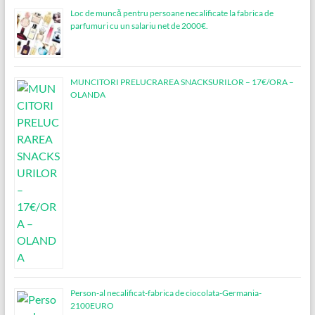
Loc de muncǎ pentru persoane necalificate la fabrica de
parfumuri cu un salariu net de 2000€.
MUNCITORI PRELUCRAREA SNACKSURILOR – 17€/ORA –
OLANDA
Person-al necalificat-fabrica de ciocolata-Germania-
2100EURO