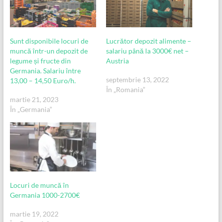
Sunt disponibile locuri de
Lucrător depozit alimente –
muncă într-un depozit de
salariu până la 3000€ net –
legume și fructe din
Austria
Germania. Salariu între
septembrie 13, 2022
13,00 – 14,50 Euro/h.
În „Romania”
martie 21, 2023
În „Germania”
Locuri de muncă în
Germania 1000-2700€
martie 19, 2022