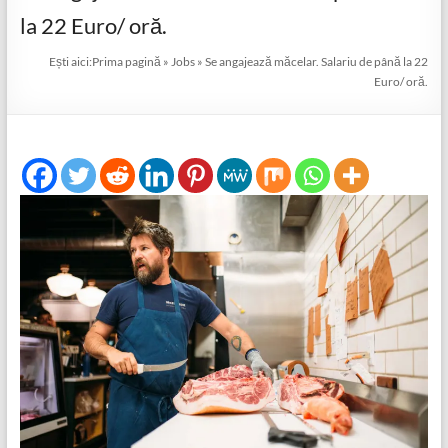
la 22 Euro/ oră.
Ești aici:
Prima pagină
»
Jobs
»
Se angajează măcelar. Salariu de până la 22
Euro/ oră.