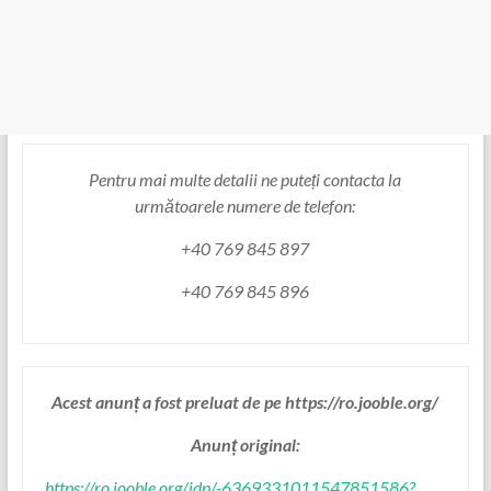
Pentru mai multe detalii ne puteți contacta la
următoarele numere de telefon:
+40 769 845 897
+40 769 845 896
Acest anunț a fost preluat de pe https://ro.jooble.org/
Anunț original:
https://ro.jooble.org/jdp/-6369331011547851586?