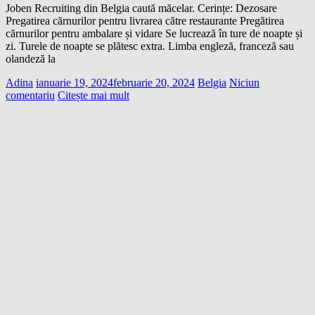
Joben Recruiting din Belgia caută măcelar. Cerințe: Dezosare
Pregatirea cărnurilor pentru livrarea către restaurante Pregătirea
cărnurilor pentru ambalare și vidare Se lucrează în ture de noapte și
zi. Turele de noapte se plătesc extra. Limba engleză, franceză sau
olandeză la
Adina
ianuarie 19, 2024
februarie 20, 2024
Belgia
Niciun
comentariu
Citește mai mult