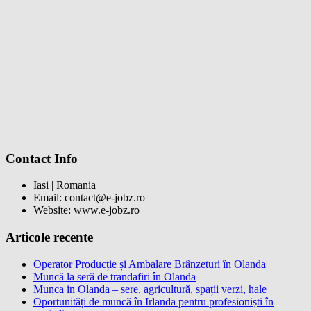
Contact Info
Iasi | Romania
Email: contact@e-jobz.ro
Website: www.e-jobz.ro
Articole recente
Operator Producție și Ambalare Brânzeturi în Olanda
Muncă la seră de trandafiri în Olanda
Munca in Olanda – sere, agricultură, spații verzi, hale
Oportunități de muncă în Irlanda pentru profesioniști în