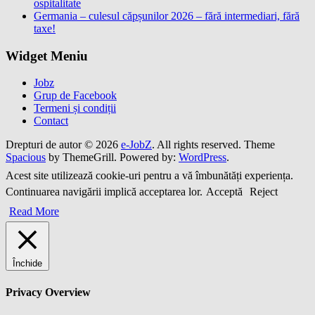
ospitalitate
Germania – culesul căpșunilor 2026 – fără intermediari, fără
taxe!
Widget Meniu
Jobz
Grup de Facebook
Termeni și condiții
Contact
Drepturi de autor © 2026
e-JobZ
. All rights reserved. Theme
Spacious
by ThemeGrill. Powered by:
WordPress
.
Acest site utilizează cookie-uri pentru a vă îmbunătăți experiența.
Continuarea navigării implică acceptarea lor.
Acceptă
Reject
Read More
Închide
Privacy Overview