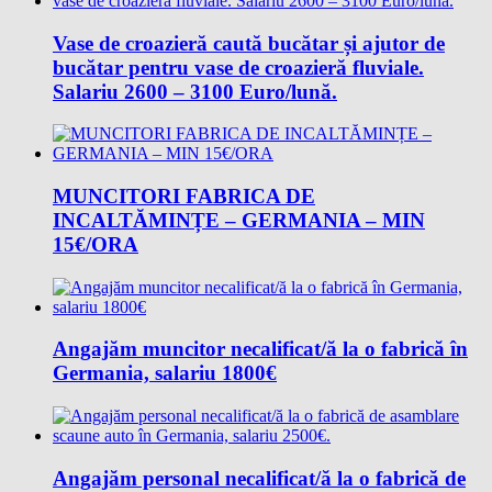
Vase de croazieră caută bucătar și ajutor de
bucătar pentru vase de croazieră fluviale.
Salariu 2600 – 3100 Euro/lună.
MUNCITORI FABRICA DE
INCALTĂMINȚE – GERMANIA – MIN
15€/ORA
Angajăm muncitor necalificat/ă la o fabrică în
Germania, salariu 1800€
Angajăm personal necalificat/ă la o fabrică de