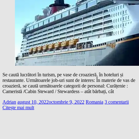
Se caută lucrători în turism, pe vase de croazieră, în hoteluri și
restaurante. Următoarele job-uri sunt de interes: În materie de vas de
croazieră, se caută următoarele categorii de personal: Curățenie :
Cameristă /Cabin Steward / Stewardess – atât bărbați, cât
Adrian
august 10, 2022
octombrie 9, 2022
Romania
3 comentarii
Citește mai mult