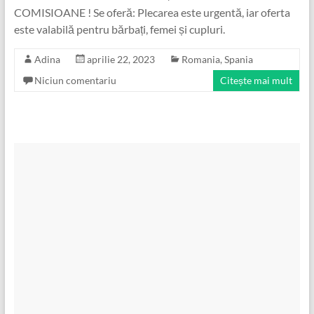
COMISIOANE ! Se oferă: Plecarea este urgentă, iar oferta
este valabilă pentru bărbați, femei și cupluri.
Adina
aprilie 22, 2023
Romania
,
Spania
Niciun comentariu
Citește mai mult