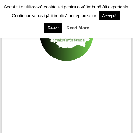
Skip
Acest site utilizează cookie-uri pentru a vă îmbunătăți experiența.
to
content
Continuarea navigării implică acceptarea lor.
Acceptă
Read More
Reject