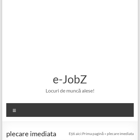
e-JobZ
Locuri de muncă alese!
Meniu
plecare imediata
Ești aici:
Prima pagină
»
plecare imediata