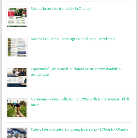
Muncă la seră de trandafiri în Olanda
Munca in Olanda – sere, agricultură, spații verzi, hale
Oportunități de muncă în Irlanda pentru profesioniști în
ospitalitate
Germania – culesul căpșunilor 2026 – fără intermediari, fără
taxe!
Fabrică de brânzeturi angajează personal -17€/oră – Olanda