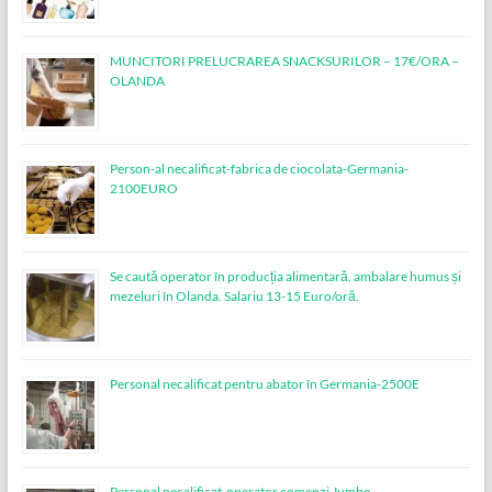
MUNCITORI PRELUCRAREA SNACKSURILOR – 17€/ORA –
OLANDA
Person-al necalificat-fabrica de ciocolata-Germania-
2100EURO
Se caută operator în producția alimentară, ambalare humus și
mezeluri în Olanda. Salariu 13-15 Euro/oră.
Personal necalificat pentru abator în Germania-2500E
Personal necalificat-operator comenzi Jumbo-