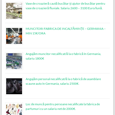
Vase de croazieră caută bucătar și ajutor de bucătar pentru
vase de croazieră fluviale. Salariu 2600 – 3100 Euro/lună.
MUNCITORI FABRICA DE INCALTĂMINȚE – GERMANIA –
MIN 15€/ORA
Angajăm muncitor necalificat/ă la o fabrică în Germania,
salariu 1800€
Angajăm personal necalificat/ă la o fabrică de asamblare
scaune auto în Germania, salariu 2500€.
Loc de muncǎ pentru persoane necalificate la fabrica de
parfumuri cu un salariu net de 2000€.