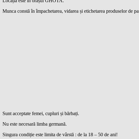
Locația este în orașul GHOTA.
Munca constă în împachetarea, vidarea și etichetarea produselor de panif
Sunt acceptate femei, cupluri și bărbați.
Nu este necesară limba germană.
Singura condiție este limita de vârstă : de la 18 – 50 de ani!