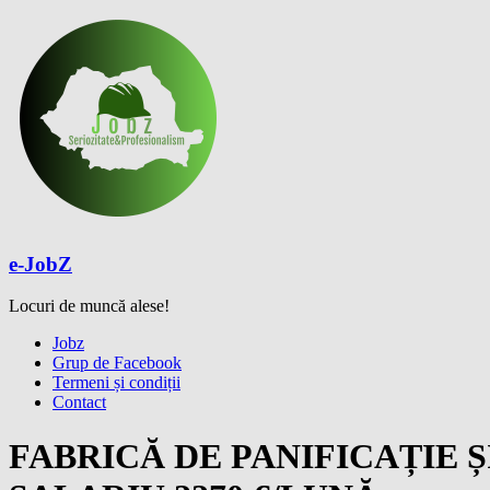
Skip
to
content
e-JobZ
Locuri de muncă alese!
Meniu
Jobz
Grup de Facebook
Termeni și condiții
Contact
FABRICĂ DE PANIFICAȚIE 