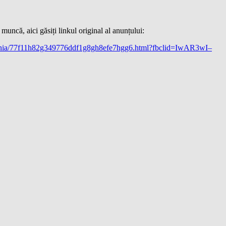
 muncă, aici găsiți linkul original al anunțului:
-germania/77f11h82g349776ddf1g8gh8efe7hgg6.html?fbclid=IwAR3wI–