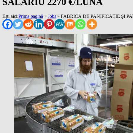
SALARIU 2270 €/LUNĂ
Ești aici:
Prima pagină
»
Jobs
»
FABRICĂ DE PANIFICAȚIE ȘI P