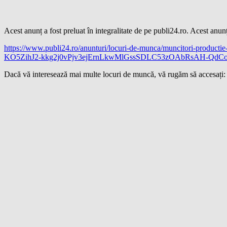
Acest anunț a fost preluat în integralitate de pe publi24.ro. Acest anunț 
https://www.publi24.ro/anunturi/locuri-de-munca/muncitori-product
KO5ZihJ2-kkg2j0vPjv3ejErnLkwMlGssSDLC53zOAbRsAH-QdC
Dacă vă interesează mai multe locuri de muncă, vă rugăm să accesați: