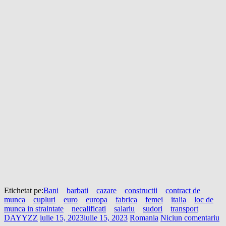
Etichetat pe:
Bani
barbati
cazare
constructii
contract de
munca
cupluri
euro
europa
fabrica
femei
italia
loc de
munca in straintate
necalificati
salariu
sudori
transport
DAYYZZ
iulie 15, 2023
iulie 15, 2023
Romania
Niciun comentariu