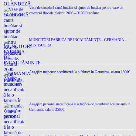
Vase de croazieră caută bucătar și ajutor de bucătar pentru vase de
croazieră fluviale. Salariu 2600 – 3100 Euro/lună.
MUNCITORI FABRICA DE INCALTĂMINȚE – GERMANIA –
MIN 15€/ORA
Angajăm muncitor necalificat/ă la o fabrică în Germania, salariu 1800€
Angajăm personal necalificat/ă la o fabrică de asamblare scaune auto în
Germania, salariu 2500€.