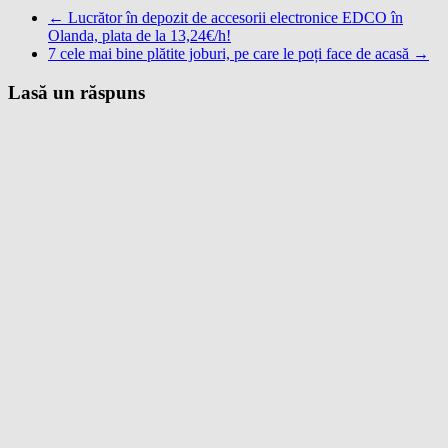
←
Lucrător în depozit de accesorii electronice EDCO în
Olanda, plata de la 13,24€/h!
7 cele mai bine plătite joburi, pe care le poți face de acasă
→
Lasă un răspuns