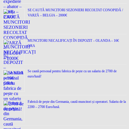
SE CAUTĂ MUNCITORI SEZONIERI RECOLTAT CONOPIDĂ /
VARZĂ – BELGIA – 2000€
MUNCITORI NECALIFICAȚI ÎN DEPOZIT – OLANDA – 16€
ORA
Se caută personal pentru fabrica de pește cu un salariu de 2700 de
euro/lună!
Fabrică de pește din Germania, caută muncitori și operatori. Salariu de la
2200 – 2700 Euro/lună.