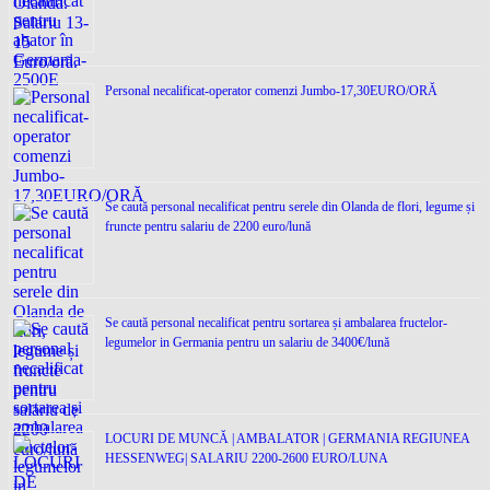
Personal necalificat-operator comenzi Jumbo-17,30EURO/ORĂ
Se caută personal necalificat pentru serele din Olanda de flori, legume și
fruncte pentru salariu de 2200 euro/lună
Se caută personal necalificat pentru sortarea și ambalarea fructelor-
legumelor in Germania pentru un salariu de 3400€/lună
LOCURI DE MUNCĂ | AMBALATOR | GERMANIA REGIUNEA
HESSENWEG| SALARIU 2200-2600 EURO/LUNA