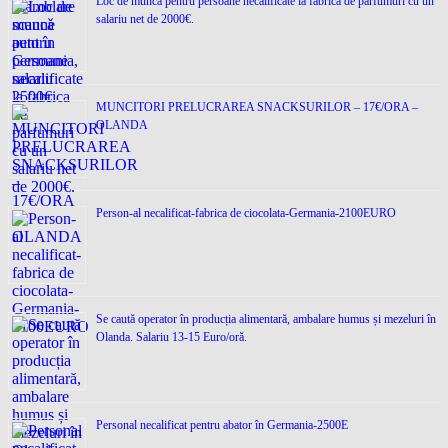
Loc de muncǎ pentru persoane necalificate la fabrica de parfumuri cu un
salariu net de 2000€.
MUNCITORI PRELUCRAREA SNACKSURILOR – 17€/ORA –
OLANDA
Person-al necalificat-fabrica de ciocolata-Germania-2100EURO
Se caută operator în producția alimentară, ambalare humus și mezeluri în
Olanda. Salariu 13-15 Euro/oră.
Personal necalificat pentru abator în Germania-2500E