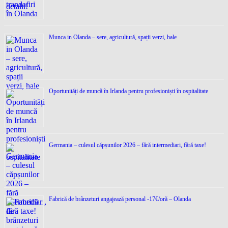
Munca in Olanda – sere, agricultură, spații verzi, hale
Oportunități de muncă în Irlanda pentru profesioniști în ospitalitate
Germania – culesul căpșunilor 2026 – fără intermediari, fără taxe!
Fabrică de brânzeturi angajează personal -17€/oră – Olanda